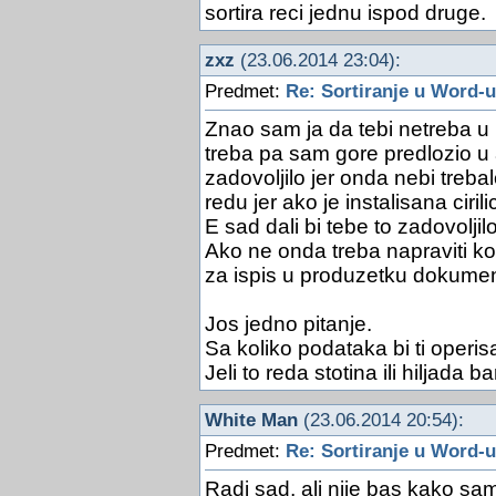
sortira reci jednu ispod druge.
zxz
(23.06.2014 23:04):
Predmet:
Re: Sortiranje u Word-u
Znao sam ja da tebi netreba u 
treba pa sam gore predlozio u a
zadovoljilo jer onda nebi treb
redu jer ako je instalisana ciri
E sad dali bi tebe to zadovolji
Ako ne onda treba napraviti k
za ispis u produzetku dokumen
Jos jedno pitanje.
Sa koliko podataka bi ti operi
Jeli to reda stotina ili hiljada b
White Man
(23.06.2014 20:54):
Predmet:
Re: Sortiranje u Word-u
Radi sad, ali nije bas kako sa