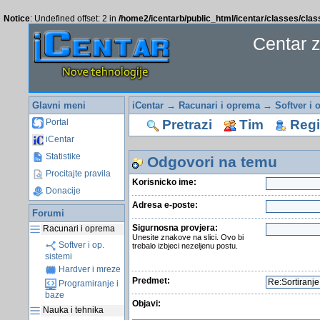
Notice
: Undefined offset: 2 in
/home2/icentarb/public_html/icentar/classes/cla
Centar 
Glavni meni
iCentar
→
Racunari i oprema
→
Softver i 
Pretrazi
Tim
Regis
Portal
iCentar
Statistike
Odgovori na temu
Procitajte pravila
Korisnicko ime:
Donacije
Adresa e-poste:
Forumi
Sigurnosna provjera:
Racunari i oprema
Unesite znakove na slici. Ovo bi
Softver i op.
trebalo izbjeci nezeljenu postu.
sistemi
Hardver i mreze
Predmet:
Programiranje i
baze
Objavi:
Nauka i tehnika