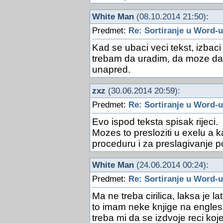
White Man
(08.10.2014 21:50):
Predmet:
Re: Sortiranje u Word-u
Kad se ubaci veci tekst, izbac
trebam da uradim, da moze da 
unapred.
zxz
(30.06.2014 20:59):
Predmet:
Re: Sortiranje u Word-u
Evo ispod teksta spisak rijeci.
Mozes to presloziti u exelu a
proceduru i za preslagivanje 
White Man
(24.06.2014 00:24):
Predmet:
Re: Sortiranje u Word-u
Ma ne treba cirilica, laksa je 
to imam neke knjige na engles
treba mi da se izdvoje reci ko