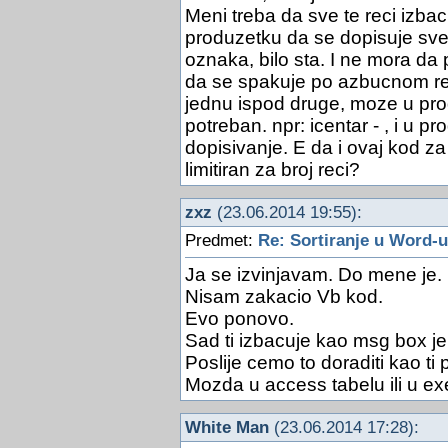
Meni treba da sve te reci izbac
produzetku da se dopisuje sve s
oznaka, bilo sta. I ne mora da 
da se spakuje po azbucnom redu
jednu ispod druge, moze u prod
potreban. npr: icentar - , i u p
dopisivanje. E da i ovaj kod za 
limitiran za broj reci?
zxz
(23.06.2014 19:55):
Predmet:
Re: Sortiranje u Word-u
Ja se izvinjavam. Do mene je.
Nisam zakacio Vb kod.
Evo ponovo.
Sad ti izbacuje kao msg box je
Poslije cemo to doraditi kao ti 
Mozda u access tabelu ili u exe
White Man
(23.06.2014 17:28):