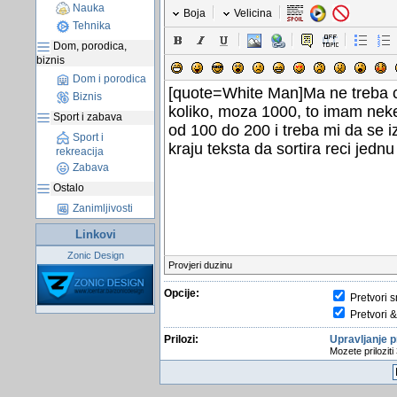
Nauka
Boja
Velicina
Tehnika
Dom, porodica,
biznis
Dom i porodica
Biznis
Sport i zabava
Sport i
rekreacija
Zabava
Ostalo
Zanimljivosti
Linkovi
Zonic Design
Provjeri duzinu
Opcije:
Pretvori s
Pretvori &
Prilozi:
Upravljanje p
Mozete priloziti