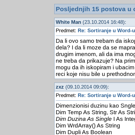
Posljednjih 15 postova u 
White Man
(23.10.2014 16:48):
Predmet:
Re: Sortiranje u Word-u
Da li ovo samo trebam da isko
dela? I da li moze da se mapravi
drugim imenom, ali da ima mog
ne treba da prikazuje? Na prime
mogu da ih iskopiram i ubacim
reci koje nisu bile u prethodn
zxz
(09.10.2014 09:09):
Predmet:
Re: Sortiranje u Word-u
Dimenzionisi duzinu kao Sngle,
Dim Temp As String, Str As Str
Dim Duzina As Single
I As Inte
Dim WrdArray() As String
Dim Dupli As Boolean