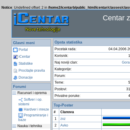
Notice
: Undefined offset: 2 in
/home2/icentarb/public_html/icentar/classes/cla
Centar 
Opsta statistika
Glavni meni
Pocetak rada:
04.04.2006 2
Portal
Korisnik:
iCentar
Naj noviji clan:
Gor
Statistike
Kategorije:
Procitajte pravila
Forum:
Donacije
Teme:
Forumi
Postovi:
3
Racunari i oprema
Privatne poruke:
Softver i op.
sistemi
Top-Poster
Hardver i mreze
#
Clanova
Programiranje i
1
zxz
baze
2
Avko
Nauka i tehnika