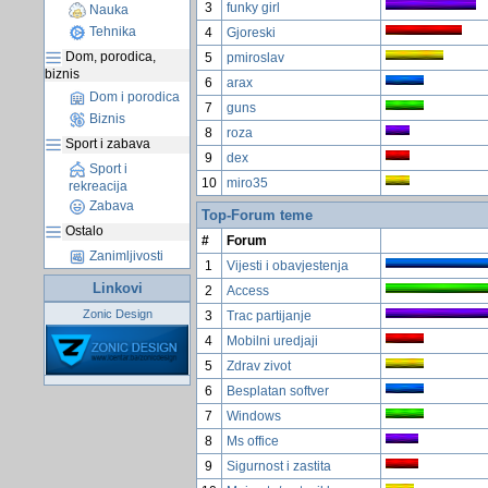
3
funky girl
Nauka
Tehnika
4
Gjoreski
Dom, porodica,
5
pmiroslav
biznis
6
arax
Dom i porodica
7
guns
Biznis
8
roza
Sport i zabava
9
dex
Sport i
10
miro35
rekreacija
Zabava
Top-Forum teme
Ostalo
#
Forum
Zanimljivosti
1
Vijesti i obavjestenja
Linkovi
2
Access
Zonic Design
3
Trac partijanje
4
Mobilni uredjaji
5
Zdrav zivot
6
Besplatan softver
7
Windows
8
Ms office
9
Sigurnost i zastita