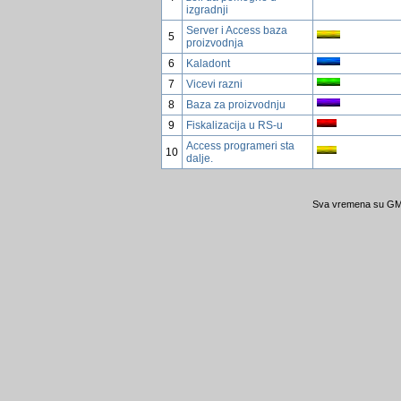
izgradnji
Server i Access baza
5
proizvodnja
6
Kaladont
7
Vicevi razni
8
Baza za proizvodnju
9
Fiskalizacija u RS-u
Access programeri sta
10
dalje.
Sva vremena su GMT