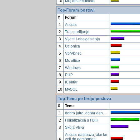
10
Moj auto/motocikl
Top-Forum postovi
#
Forum
1
Access
2
Trac partijanje
3
Vijesti i obavjestenja
4
Ucionica
5
Vb/Vbnet
6
Ms office
7
Windows
8
PHP
9
iCentar
10
MySQL
Top-Teme po broju postova
#
Teme
1
dobro jutro, dobar dan...
2
Fiskalizacija u FBiH
3
Skola VB-a
Access databaza, ako ko
4
zeli da pomogne u