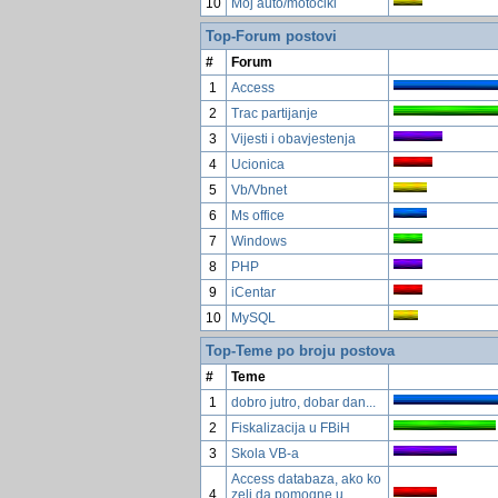
10
Moj auto/motocikl
Top-Forum postovi
#
Forum
1
Access
2
Trac partijanje
3
Vijesti i obavjestenja
4
Ucionica
5
Vb/Vbnet
6
Ms office
7
Windows
8
PHP
9
iCentar
10
MySQL
Top-Teme po broju postova
#
Teme
1
dobro jutro, dobar dan...
2
Fiskalizacija u FBiH
3
Skola VB-a
Access databaza, ako ko
4
zeli da pomogne u