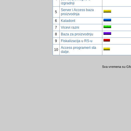
izgradnji
Server i Access baza
5
proizvodnja
6
Kaladont
7
Vicevi razni
8
Baza za proizvodnju
9
Fiskalizacija u RS-u
Access programeri sta
10
dalje.
Sva vremena su GMT