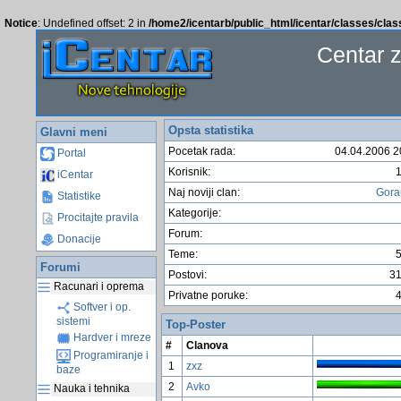
Notice
: Undefined offset: 2 in
/home2/icentarb/public_html/icentar/classes/cla
Centar 
Opsta statistika
Glavni meni
Pocetak rada:
04.04.2006 2
Portal
Korisnik:
iCentar
Naj noviji clan:
Gor
Statistike
Kategorije:
Procitajte pravila
Forum:
Donacije
Teme:
Forumi
Postovi:
3
Racunari i oprema
Privatne poruke:
Softver i op.
sistemi
Top-Poster
Hardver i mreze
#
Clanova
Programiranje i
1
zxz
baze
2
Avko
Nauka i tehnika