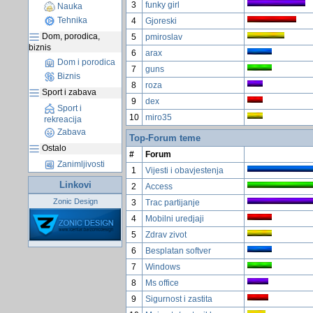
3
funky girl
Nauka
Tehnika
4
Gjoreski
Dom, porodica,
5
pmiroslav
biznis
6
arax
Dom i porodica
7
guns
Biznis
8
roza
Sport i zabava
9
dex
Sport i
10
miro35
rekreacija
Zabava
Top-Forum teme
Ostalo
#
Forum
Zanimljivosti
1
Vijesti i obavjestenja
Linkovi
2
Access
Zonic Design
3
Trac partijanje
4
Mobilni uredjaji
5
Zdrav zivot
6
Besplatan softver
7
Windows
8
Ms office
9
Sigurnost i zastita