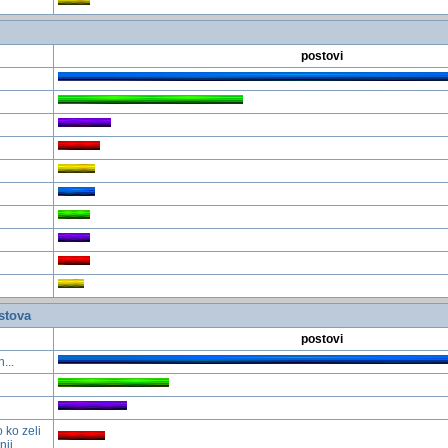
postovi
stova
postovi
...
 ko zeli
nji