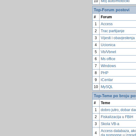
10
Moj auto/motocikl
Top-Forum postovi
#
Forum
1
Access
2
Trac partijanje
3
Vijesti i obavjestenja
4
Ucionica
5
Vb/Vbnet
6
Ms office
7
Windows
8
PHP
9
iCentar
10
MySQL
Top-Teme po broju po
#
Teme
1
dobro jutro, dobar dan
2
Fiskalizacija u FBiH
3
Skola VB-a
Access databaza, ako
4
da pomogne u izgrad