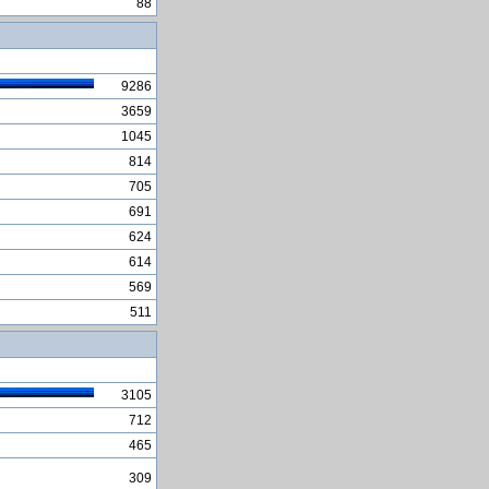
88
Koja je aplikacija za
dopisivanje najnesigurnija?
Imam strah da mi netko ne
uzme novce sa racuna
9286
I Kuba svoje cjepivo protiv
3659
COVID-19 ima
1045
Windroid
814
Kartično poslovanje u BiH
705
konstantno u porastu
691
Machu Picchu - susret s
624
ruinama jednog grada
614
Sajam zapoÅ¡ljavanja u
569
Domu mladih u Sarajevu 15.
decembra
511
AutoScreenRecorder za
kreiranje AV zapisa
idemo na mars
3105
Auto savjeti
712
465
309