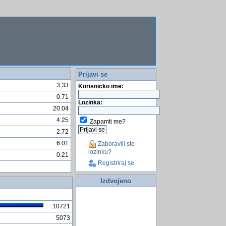
Prijavi se
3.33
Korisnicko ime:
0.71
Lozinka:
20.04
4.25
Zapamti me?
2.72
6.01
Zaboravili ste
lozinku?
0.21
Registriraj se
Izdvojeno
10721
5073