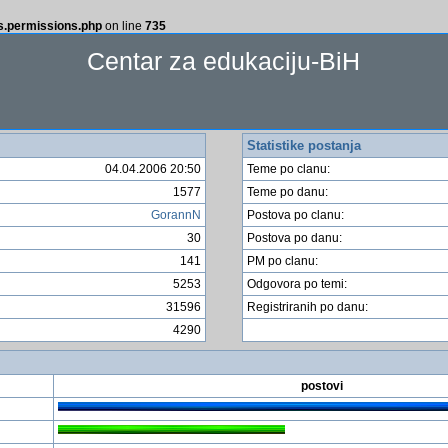
ss.permissions.php
on line
735
Centar za edukaciju-BiH
Statistike postanja
04.04.2006 20:50
Teme po clanu:
1577
Teme po danu:
GorannN
Postova po clanu:
30
Postova po danu:
141
PM po clanu:
5253
Odgovora po temi:
31596
Registriranih po danu:
4290
postovi