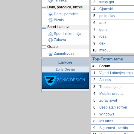
Tehnika
3
funky girl
Dom, porodica, biznis
4
Gjoreski
Dom i porodica
5
pmiroslav
Biznis
6
arax
Sport i zabava
7
guns
Sport i rekreacija
8
roza
Zabava
9
dex
Ostalo
10
miro35
Zanimljivosti
Top-Forum teme
Linkovi
#
Forum
Zonic Design
1
Vijesti i obavjestenja
2
Access
3
Trac partijanje
4
Mobilni uredjaji
5
Zdrav zivot
6
Besplatan softver
7
Windows
8
Ms office
9
Sigurnost i zastita