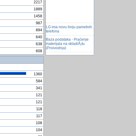
2217
1889
1458
987
LG ima novu liniju pametnih
telefona
894
640
Baza podataka - Praćenje
materijala na skladiÅ¡tu
638
(Proivodnja)
608
Dali jos pijete Coca-Colu
Sumnjivi linkovi na
Facebooku
1360
Hibiskus: Lijep i ljekovit
584
El. automobil od 5.000 eura
341
Samsung Galaxy S i Optimus
121
7 u BH Telecom ponudi
121
AÅ¾uriranje Textbox-a
118
Windows 10 dobiva
117
podrshku sve do 2032. - i to
zahvaljujuchi besplatnom
108
ala...
104
Najmanja vrsta ribe