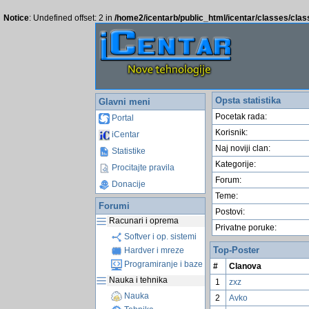
Notice
: Undefined offset: 2 in
/home2/icentarb/public_html/icentar/classes/cla
Opsta statistika
Glavni meni
Pocetak rada:
Portal
Korisnik:
iCentar
Naj noviji clan:
Statistike
Kategorije:
Procitajte pravila
Forum:
Donacije
Teme:
Forumi
Postovi:
Racunari i oprema
Privatne poruke:
Softver i op. sistemi
Top-Poster
Hardver i mreze
Programiranje i baze
#
Clanova
Nauka i tehnika
1
zxz
Nauka
2
Avko