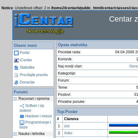
Notice
: Undefined offset: 2 in
/home2/icentarb/public_html/icentar/classes/cla
Centar 
Opsta statistika
Glavni meni
Pocetak rada:
04.04.2006 2
Portal
Korisnik:
iCentar
Naj noviji clan:
Gor
Statistike
Kategorije:
Procitajte pravila
Forum:
Donacije
Teme:
Forumi
Postovi:
3
Racunari i oprema
Privatne poruke:
Softver i op.
sistemi
Top-Poster
Hardver i mreze
#
Clanova
Programiranje i
1
zxz
baze
2
Avko
Nauka i tehnika