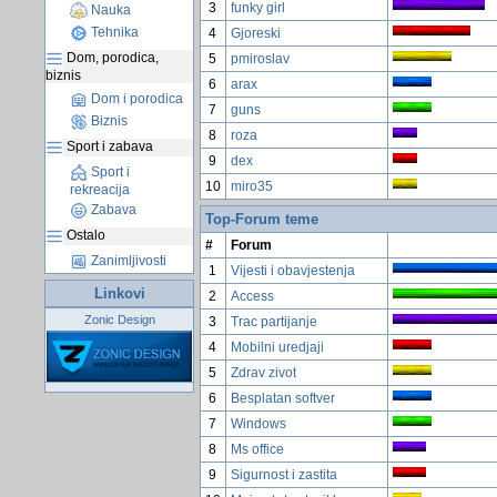
3
funky girl
Nauka
Tehnika
4
Gjoreski
Dom, porodica,
5
pmiroslav
biznis
6
arax
Dom i porodica
7
guns
Biznis
8
roza
Sport i zabava
9
dex
Sport i
10
miro35
rekreacija
Zabava
Top-Forum teme
Ostalo
#
Forum
Zanimljivosti
1
Vijesti i obavjestenja
Linkovi
2
Access
Zonic Design
3
Trac partijanje
4
Mobilni uredjaji
5
Zdrav zivot
6
Besplatan softver
7
Windows
8
Ms office
9
Sigurnost i zastita