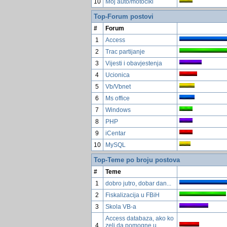
10
Moj auto/motocikl
Top-Forum postovi
#
Forum
1
Access
2
Trac partijanje
3
Vijesti i obavjestenja
4
Ucionica
5
Vb/Vbnet
6
Ms office
7
Windows
8
PHP
9
iCentar
10
MySQL
Top-Teme po broju postova
#
Teme
1
dobro jutro, dobar dan...
2
Fiskalizacija u FBiH
3
Skola VB-a
Access databaza, ako ko
4
zeli da pomogne u