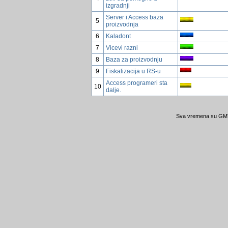
izgradnji
Server i Access baza
5
proizvodnja
6
Kaladont
7
Vicevi razni
8
Baza za proizvodnju
9
Fiskalizacija u RS-u
Access programeri sta
10
dalje.
Sva vremena su GMT 