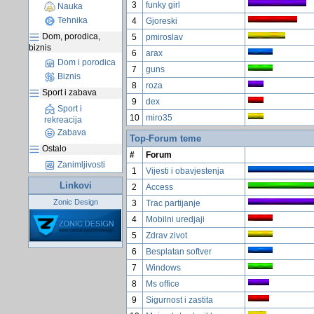
3
funky girl
Nauka
Tehnika
4
Gjoreski
Dom, porodica,
5
pmiroslav
biznis
6
arax
Dom i porodica
7
guns
Biznis
8
roza
Sport i zabava
9
dex
Sport i
10
miro35
rekreacija
Zabava
Top-Forum teme
Ostalo
#
Forum
Zanimljivosti
1
Vijesti i obavjestenja
Linkovi
2
Access
Zonic Design
3
Trac partijanje
4
Mobilni uredjaji
5
Zdrav zivot
6
Besplatan softver
7
Windows
8
Ms office
9
Sigurnost i zastita