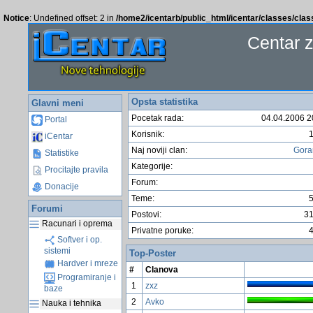
Notice
: Undefined offset: 2 in
/home2/icentarb/public_html/icentar/classes/cla
Centar 
Opsta statistika
Glavni meni
Pocetak rada:
04.04.2006 2
Portal
Korisnik:
iCentar
Naj noviji clan:
Gor
Statistike
Kategorije:
Procitajte pravila
Forum:
Donacije
Teme:
Forumi
Postovi:
3
Racunari i oprema
Privatne poruke:
Softver i op.
sistemi
Top-Poster
Hardver i mreze
#
Clanova
Programiranje i
1
zxz
baze
2
Avko
Nauka i tehnika