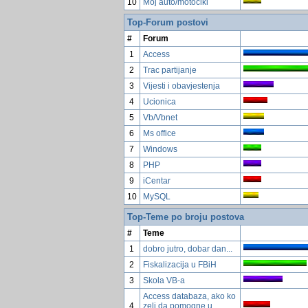
10
Moj auto/motocikl
Top-Forum postovi
#
Forum
1
Access
2
Trac partijanje
3
Vijesti i obavjestenja
4
Ucionica
5
Vb/Vbnet
6
Ms office
7
Windows
8
PHP
9
iCentar
10
MySQL
Top-Teme po broju postova
#
Teme
1
dobro jutro, dobar dan...
2
Fiskalizacija u FBiH
3
Skola VB-a
Access databaza, ako ko
4
zeli da pomogne u