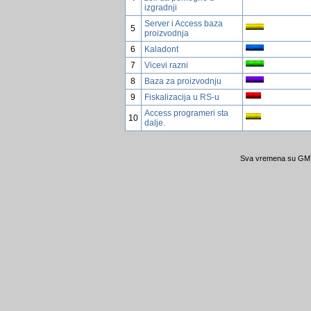
izgradnji
Server i Access baza
5
proizvodnja
6
Kaladont
7
Vicevi razni
8
Baza za proizvodnju
9
Fiskalizacija u RS-u
Access programeri sta
10
dalje.
Sva vremena su GMT 