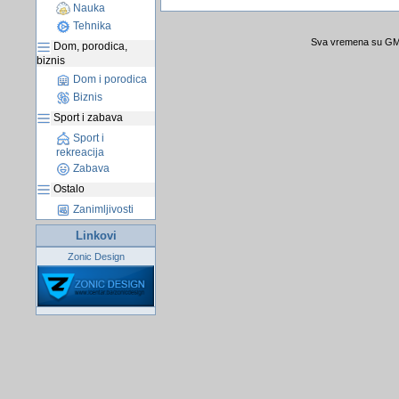
Nauka
Tehnika
Sva vremena su GMT
Dom, porodica,
biznis
Dom i porodica
Biznis
Sport i zabava
Sport i
rekreacija
Zabava
Ostalo
Zanimljivosti
Linkovi
Zonic Design