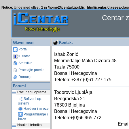
Notice
: Undefined offset: 2 in
/home2/icentarb/public_html/icentar/classes/cla
Centar 
Glavni meni
Kontakt
Portal
Ishab Zonić
iCentar
Mehmedalije Maka Dizdara 48
Statistike
Tuzla 75000
Procitajte pravila
Bosna i Hercegovina
Donacije
Telefon: +387 (0)61 727 175
Forumi
Todorovic LjubiÅ¡a
Racunari i oprema
Beogradska 21
Softver i op.
sistemi
76300 Bijeljina
Hardver i mreze
Bosna i Hercegovina
Programiranje i
Telefon:+(0)66 965 772
baze
Email
Nauka i tehnika