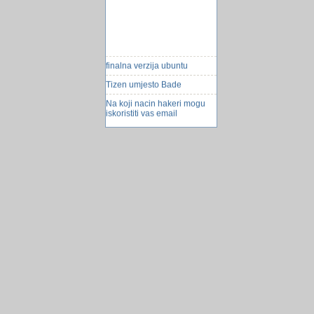
finalna verzija ubuntu
Tizen umjesto Bade
Na koji nacin hakeri mogu
iskoristiti vas email
Gorivo sa boljom
energetskom vrijednosti
Sok od krumpira
Kako na predhodni rekord
Najbesmisleniji izgovori za
nedolazak na posao
kifkuf elektronski
Prodaja i kupovina
nekretnina
Robot beskičmenjak
Objavljena je ljestvica
najpouzdanijih HDD-ova u
2025.! WD je na vrhu