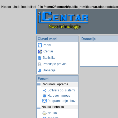
Notice
: Undefined offset: 2 in
/home2/icentarb/public_html/icentar/classes/cla
Glavni meni
Donacije
Portal
iCentar
Statistike
Procitajte pravila
Donacije
Forumi
Racunari i oprema
Softver i op. sistemi
Hardver i mreze
Programiranje i baze
Nauka i tehnika
Nauka