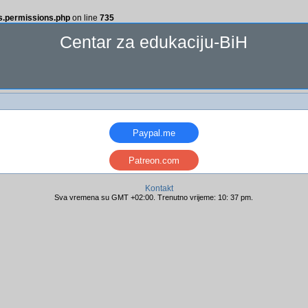
ss.permissions.php
on line
735
Centar za edukaciju-BiH
Paypal.me
Patreon.com
Kontakt
Sva vremena su GMT +02:00. Trenutno vrijeme: 10: 37 pm.