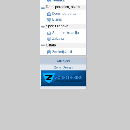
Tehnika
Dom, porodica, biznis
Dom i porodica
Biznis
Sport i zabava
Sport i rekreacija
Zabava
Ostalo
Zanimljivosti
Linkovi
Zonic Design