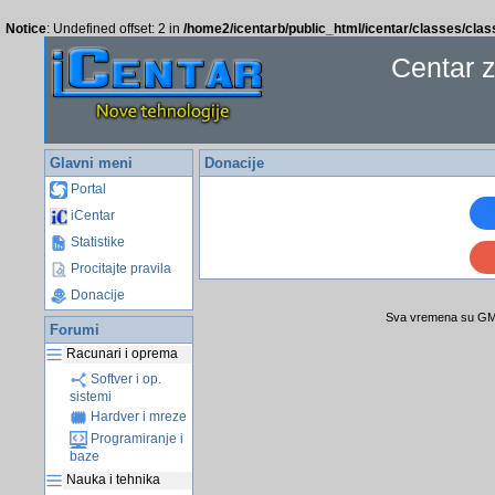
Notice
: Undefined offset: 2 in
/home2/icentarb/public_html/icentar/classes/cla
Centar 
Glavni meni
Donacije
Portal
iCentar
Statistike
Procitajte pravila
Donacije
Sva vremena su GMT
Forumi
Racunari i oprema
Softver i op.
sistemi
Hardver i mreze
Programiranje i
baze
Nauka i tehnika