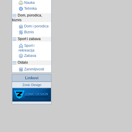
Nauka
Tehnika
Dom, porodica,
biznis
Dom i porodica
Biznis
Sport i zabava
Sport i
rekreacija
Zabava
Ostalo
Zanimljivosti
Linkovi
Zonic Design