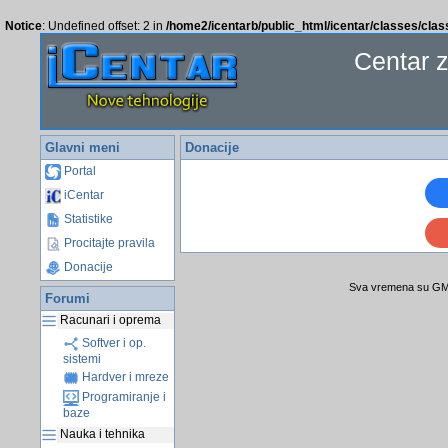
Notice
: Undefined offset: 2 in
/home2/icentarb/public_html/icentar/classes/cla
Centar 
Glavni meni
Donacije
Portal
iCentar
Statistike
Procitajte pravila
Donacije
Sva vremena su GMT
Forumi
Racunari i oprema
Softver i op.
sistemi
Hardver i mreze
Programiranje i
baze
Nauka i tehnika