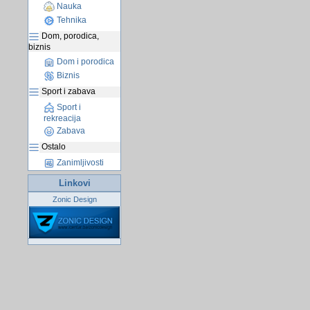
Nauka
Tehnika
Dom, porodica,
biznis
Dom i porodica
Biznis
Sport i zabava
Sport i
rekreacija
Zabava
Ostalo
Zanimljivosti
Linkovi
Zonic Design