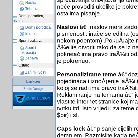
Nauka
neće provoditi ukoliko je pokret
Tehnika
ostalima pisanje.
Dom, porodica,
biznis
Naslovi
â€“ naslov mora zadov
Dom i porodica
pismenosti, inače se editira (
Biznis
nekom poentom) .PokuÅ¡ajte nać
Sport i zabava
Å¾elite otvoriti tako da se iz 
Sport i
rekreacija
pokretač ima pravo traÅ¾iti od
Zabava
je pokrenuo.
Ostalo
Zanimljivosti
Personalizirane teme
â€“ dozv
pojedinaca i iznoÅ¡enje laÅ¾i 
Linkovi
kojoj se radi ima pravo traÅ¾it
Zonic Design
Reklamiranje na temama â€“ je
vlastite internet stranice kojim
tvrtku itd. Isto vrijedi i za te
$pir) i sl.
Caps lock
â€“ pisanje cijelih 
deranjem. Razmislite kada neÅ¡