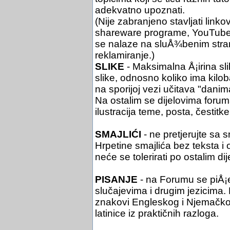
adekvatno upoznati.
(Nije zabranjeno stavljati link
shareware programe, YouTube i 
se nalaze na sluÅ¾benim stra
reklamiranje.)
SLIKE
- Maksimalna Å¡irina sli
slike, odnosno koliko ima kil
na sporijoj vezi učitava "danim
Na ostalim se dijelovima foruma 
ilustracija teme, posta, čestitke 
SMAJLIĆI
- ne pretjerujte sa 
Hrpetine smajlića bez teksta i
neće se tolerirati po ostalim di
PISANJE
- na Forumu se piÅ¡
slučajevima i drugim jezicima. Pi
znakovi Engleskog i Njemačko
latinice iz praktičnih razloga.