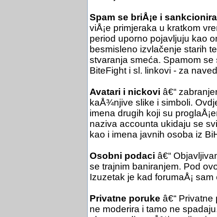
Spam se briÅ¡e i sankcionira
viÅ¡e primjeraka u kratkom vre
period uporno pojavljuju kao o
besmisleno izvlačenje starih 
stvaranja smeća. Spamom se sm
BiteFight i sl. linkovi - za nav
Avatari i nickovi
â€“ zabranjen
kaÅ¾njive slike i simboli. Ovdje
imena drugih koji su proglaÅ¡en
naziva accounta ukidaju se svi e
kao i imena javnih osoba iz Bi
Osobni podaci
â€“ Objavljiva
se trajnim baniranjem. Pod ovo 
Izuzetak je kad forumaÅ¡ sam 
Privatne poruke
â€“ Privatne
ne moderira i tamo ne spadaju.