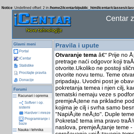
Notice
: Undefined offset: 2 in
/home2/icentarb/public_html/icentar/classes/cla
Centar 
Glavni meni
Pravila i upute
Portal
Otvaranje tema
â€“ Prije no Å
iCentar
pretrage naći odgovor koji traÅ
Statistike
otvorite.Ukoliko ne postoji sli
Procitajte pravila
otvorite novu temu. Teme otva
Donacije
pripadaju. Uvodni post je obav
pokretanja temea i njen cilj, ka
Forumi
tematski nemaju veze s podfor
Racunari i oprema
premjeÅ¡tene na prikladne pod
Softver i op.
kojima je cilj i svrha samo bes
sistemi
Hardver i mreze
"NapiÅ¡ite neÅ¡to". Duple teme 
Programiranje i
Pokretač tema ima pravo traÅ¾it
baze
naslova, premjeÅ¡tanje teme - 
Nauka i tehnika
sprečavanja uniÅ¡tavanja teme