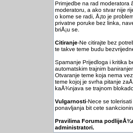
Primjedbe na rad moderatora
moderatoru, a ako stvar nije r
o kome se radi, Å¡to je problem
privatne poruke bez linka, na
briÅ¡u se.
Citiranje
-Ne citirajte bez potr
te takve teme budu bezvrijedn
Spamanje Prijedloga i kritika 
automatskim trajnim baniranje
Otvaranje teme koja nema veze 
teme kojoj je svrha pitanje z
kaÅ¾njava se trajnom blokad
Vulgarnosti
-Nece se tolerisati
ponavljanja bit cete sankcionir
Pravilima Foruma podlijeÅ¾u
administratori.