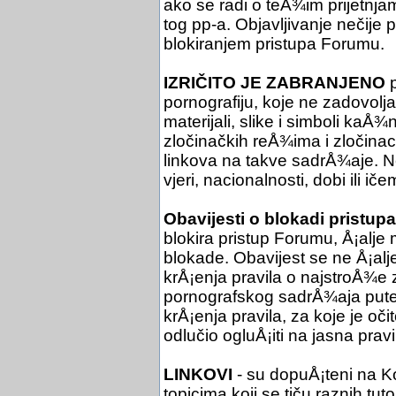
ako se radi o teÅ¾im prijetnjam
tog pp-a. Objavljivanje nečije
blokiranjem pristupa Forumu.
IZRIČITO JE ZABRANJENO
p
pornografiju, koje ne zadovol
materijali, slike i simboli kaÅ¾
zločinačkih reÅ¾ima i zločinac
linkova na takve sadrÅ¾aje. Ne 
vjeri, nacionalnosti, dobi ili iče
Obavijesti o blokadi pristupa
blokira pristup Forumu, Å¡alje 
blokade. Obavijest se ne Å¡al
krÅ¡enja pravila o najstroÅ¾e
pornografskog sadrÅ¾aja putem
krÅ¡enja pravila, za koje je oč
odlučio ogluÅ¡iti na jasna pra
LINKOVI
- su dopuÅ¡teni na Ko
topicima koji se tiču raznih tuto