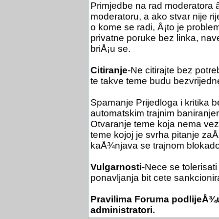
Primjedbe na rad moderatora
moderatoru, a ako stvar nije r
o kome se radi, Å¡to je problem
privatne poruke bez linka, na
briÅ¡u se.
Citiranje
-Ne citirajte bez potr
te takve teme budu bezvrijedn
Spamanje Prijedloga i kritika 
automatskim trajnim baniranje
Otvaranje teme koja nema veze 
teme kojoj je svrha pitanje z
kaÅ¾njava se trajnom blokad
Vulgarnosti
-Nece se tolerisati
ponavljanja bit cete sankcionir
Pravilima Foruma podlijeÅ¾u
administratori.