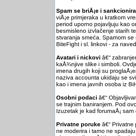
Spam se briÅ¡e i sankcionira
viÅ¡e primjeraka u kratkom vre
period uporno pojavljuju kao o
besmisleno izvlačenje starih 
stvaranja smeća. Spamom se sm
BiteFight i sl. linkovi - za nav
Avatari i nickovi
â€“ zabranjen
kaÅ¾njive slike i simboli. Ovdje
imena drugih koji su proglaÅ¡en
naziva accounta ukidaju se svi e
kao i imena javnih osoba iz Bi
Osobni podaci
â€“ Objavljiva
se trajnim baniranjem. Pod ovo 
Izuzetak je kad forumaÅ¡ sam 
Privatne poruke
â€“ Privatne
ne moderira i tamo ne spadaju.