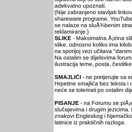
adekvatno upoznati.
(Nije zabranjeno stavljati link
shareware programe, YouTube i 
se nalaze na sluÅ¾benim stra
reklamiranje.)
SLIKE
- Maksimalna Å¡irina sli
slike, odnosno koliko ima kil
na sporijoj vezi učitava "danim
Na ostalim se dijelovima foruma 
ilustracija teme, posta, čestitke 
SMAJLIĆI
- ne pretjerujte sa 
Hrpetine smajlića bez teksta i
neće se tolerirati po ostalim di
PISANJE
- na Forumu se piÅ¡
slučajevima i drugim jezicima. Pi
znakovi Engleskog i Njemačko
latinice iz praktičnih razloga.