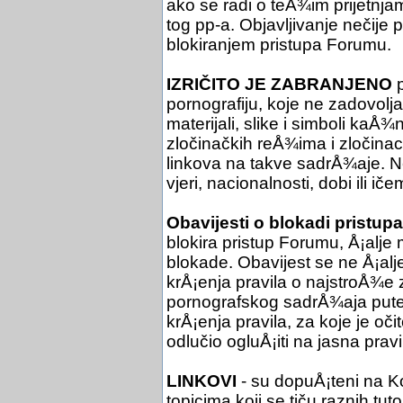
ako se radi o teÅ¾im prijetnjam
tog pp-a. Objavljivanje nečije
blokiranjem pristupa Forumu.
IZRIČITO JE ZABRANJENO
p
pornografiju, koje ne zadovol
materijali, slike i simboli kaÅ¾
zločinačkih reÅ¾ima i zločinac
linkova na takve sadrÅ¾aje. Ne 
vjeri, nacionalnosti, dobi ili iče
Obavijesti o blokadi pristupa
blokira pristup Forumu, Å¡alje 
blokade. Obavijest se ne Å¡al
krÅ¡enja pravila o najstroÅ¾e
pornografskog sadrÅ¾aja putem
krÅ¡enja pravila, za koje je oč
odlučio ogluÅ¡iti na jasna pra
LINKOVI
- su dopuÅ¡teni na Ko
topicima koji se tiču raznih tuto