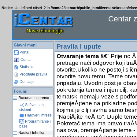
Notice
: Undefined offset: 2 in
/home2/icentarb/public_html/icentar/classes/cla
Centar 
Glavni meni
Pravila i upute
Portal
Otvaranje tema
â€“ Prije no Å
iCentar
pretrage naći odgovor koji traÅ
Statistike
otvorite.Ukoliko ne postoji sli
Procitajte pravila
otvorite novu temu. Teme otva
Donacije
pripadaju. Uvodni post je obav
pokretanja temea i njen cilj, ka
Forumi
tematski nemaju veze s podfor
Racunari i oprema
premjeÅ¡tene na prikladne pod
Softver i op.
kojima je cilj i svrha samo bes
sistemi
Hardver i mreze
"NapiÅ¡ite neÅ¡to". Duple teme 
Programiranje i
Pokretač tema ima pravo traÅ¾it
baze
naslova, premjeÅ¡tanje teme - 
Nauka i tehnika
sprečavanja uniÅ¡tavanja teme