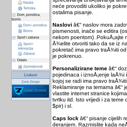
Nauka
neće provoditi ukoliko je pokret
Tehnika
ostalima pisanje.
Dom, porodica,
biznis
Naslovi
â€“ naslov mora zadov
Dom i porodica
pismenosti, inače se editira (
Biznis
nekom poentom) .PokuÅ¡ajte nać
Sport i zabava
Å¾elite otvoriti tako da se iz 
Sport i
rekreacija
pokretač ima pravo traÅ¾iti od
Zabava
je pokrenuo.
Ostalo
Zanimljivosti
Personalizirane teme
â€“ dozv
pojedinaca i iznoÅ¡enje laÅ¾i 
Linkovi
kojoj se radi ima pravo traÅ¾it
Zonic Design
Reklamiranje na temama â€“ je
vlastite internet stranice kojim
tvrtku itd. Isto vrijedi i za te
$pir) i sl.
Caps lock
â€“ pisanje cijelih 
deranjem. Razmislite kada neÅ¡