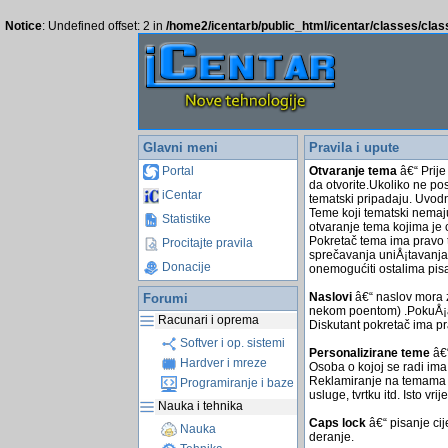
Notice
: Undefined offset: 2 in
/home2/icentarb/public_html/icentar/classes/cla
Glavni meni
Pravila i upute
Otvaranje tema
â€“ Prije
Portal
da otvorite.Ukoliko ne po
iCentar
tematski pripadaju. Uvodni
Teme koji tematski nemaj
Statistike
otvaranje tema kojima je 
Pokretač tema ima pravo t
Procitajte pravila
sprečavanja uniÅ¡tavanja 
Donacije
onemogućiti ostalima pis
Naslovi
â€“ naslov mora z
Forumi
nekom poentom) .PokuÅ¡ajt
Racunari i oprema
Diskutant pokretač ima pr
Softver i op. sistemi
Personalizirane teme
â€“
Hardver i mreze
Osoba o kojoj se radi ima
Reklamiranje na temama â€“
Programiranje i baze
usluge, tvrtku itd. Isto vr
Nauka i tehnika
Caps lock
â€“ pisanje cij
Nauka
deranje.