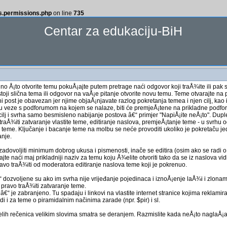
ss.permissions.php
on line
735
Centar za edukaciju-BiH
 no Å¡to otvorite temu pokuÅ¡ajte putem pretrage naći odgovor koji traÅ¾ite ili pak 
stoji slična tema ili odgovor na vaÅ¡e pitanje otvorite novu temu. Teme otvarajte n
 post je obavezan jer njime objaÅ¡njavate razlog pokretanja temea i njen cilj, kao i
u veze s podforumom na kojem se nalaze, biti će premjeÅ¡tene na prikladne podfo
cilj i svrha samo besmisleno nabijanje postova â€“ primjer "NapiÅ¡ite neÅ¡to". Dupl
raÅ¾iti zatvaranje vlastite teme, editiranje naslova, premjeÅ¡tanje teme - u svrhu 
teme. Ključanje i bacanje teme na molbu se neće provoditi ukoliko je pokretaču jedin
anje.
adovoljiti minimum dobrog ukusa i pismenosti, inače se editira (osim ako se radi
e naći maj prikladniji naziv za temu koju Å¾elite otvoriti tako da se iz naslova vid
avo traÅ¾iti od moderatora editiranje naslova teme koji je pokrenuo.
 dozvoljene su ako im svrha nije vrijeđanje pojedinaca i iznoÅ¡enje laÅ¾i i zlonamj
 pravo traÅ¾iti zatvaranje teme.
 je zabranjeno. Tu spadaju i linkovi na vlastite internet stranice kojima reklamirat
ijedi i za teme o piramidalnim načinima zarade (npr. $pir) i sl.
elih rečenica velikim slovima smatra se deranjem. Razmislite kada neÅ¡to naglaÅ¡av