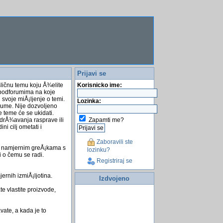
Prijavi se
sličnu temu koju Å¾elite
Korisnicko ime:
a podforumima na koje
 svoje miÅ¡ljenje o temi.
Lozinka:
rume. Nije dozvoljeno
e teme će se ukidati.
Zapamti me?
odrÅ¾avanja rasprave ili
i cilj ometati i
Zaboravili ste
 o namjernim greÅ¡kama s
lozinku?
i o čemu se radi.
Registriraj se
ernih izmiÅ¡ljotina.
Izdvojeno
e vlastite proizvode,
ate, a kada je to