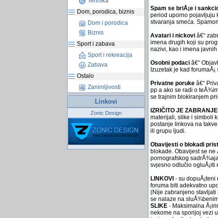
Tehnika
Spam se briÅ¡e i sankci
Dom, porodica, biznis
period uporno pojavljuju
stvaranja smeća. Spamom se
Dom i porodica
Biznis
Avatari i nickovi
â€“ zabr
imena drugih koji su progl
Sport i zabava
nazivi, kao i imena javni
Sport i rekreacija
Osobni podaci
â€“ Objavl
Zabava
Izuzetak je kad forumaÅ¡ 
Ostalo
Privatne poruke
â€“ Priv
Zanimljivosti
pp a ako se radi o teÅ¾im
se trajnim blokiranjem pr
Linkovi
IZRIČITO JE ZABRANJ
Zonic Design
materijali, slike i simbol
postanje linkova na takve 
ili grupu ljudi.
Obavijesti o blokadi pris
blokade. Obavijest se ne
pornografskog sadrÅ¾aja p
svjesno odlučio ogluÅ¡iti
LINKOVI
- su dopuÅ¡teni n
foruma biti adekvatno upo
(Nije zabranjeno stavljat
se nalaze na sluÅ¾benim 
SLIKE
- Maksimalna Å¡irin
nekome na sporijoj vezi uč