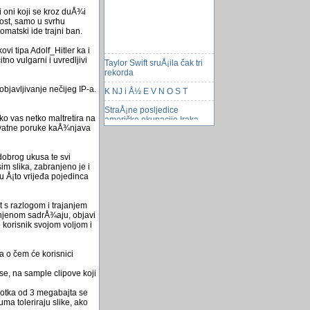
i oni koji se kroz duÅ¾i
ost, samo u svrhu
omatski ide trajni ban.
vi tipa Adolf_Hitler ka i
Taylor Swift sruÅ¡ila čak tri
no vulgarni i uvredljivi
rekorda
K NJ i Å½ E V N O S T
bjavljivanje nečijeg IP-a.
StraÅ¡ne posljedice
američke okupacije Iraka
o vas netko maltretira na
privatne poruke kaÅ¾njava
Zadaci iz geometrije
konoplja za zdravlje
dobrog ukusa te svi
im slika, zabranjeno je i
Teks Willer
mu Å¡to vrijeđa pojedinca
Rosetta sruÅ¡it će se na
komet
t s razlogom i trajanjem
anjenom sadrÅ¾aju, objavi
Microsoft predstavio novi
 korisnik svojom voljom i
Windows 8
5 filmova koje morate
 a o čem će korisnici
pogledati ove godine
se, na sample clipove koji
Profil korisnika
 Fotka od 3 megabajta se
Ambiciozni geolozi
ma toleriraju slike, ako