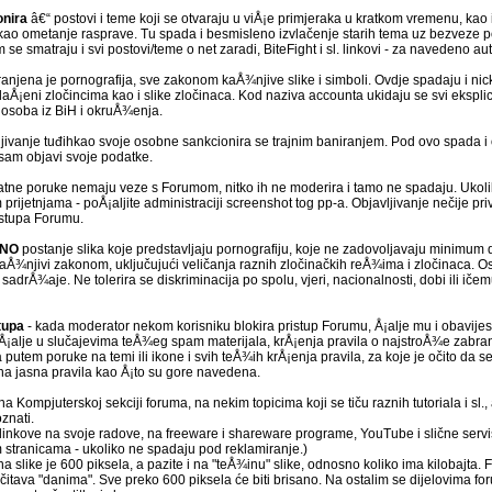
onira
â€“ postovi i teme koji se otvaraju u viÅ¡e primjeraka u kratkom vremenu, kao 
 kao ometanje rasprave. Tu spada i besmisleno izvlačenje starih tema uz bezveze p
 smatraju i svi postovi/teme o net zaradi, BiteFight i sl. linkovi - za navedeno aut
anjena je pornografija, sve zakonom kaÅ¾njive slike i simboli. Ovdje spadaju i nicko
aÅ¡eni zločincima kao i slike zločinaca. Kod naziva accounta ukidaju se svi eksplicit
h osoba iz BiH i okruÅ¾enja.
jivanje tuđihkao svoje osobne sankcionira se trajnim baniranjem. Pod ovo spada i o
sam objavi svoje podatke.
atne poruke nemaju veze s Forumom, nitko ih ne moderira i tamo ne spadaju. Ukolik
 prijetnjama - poÅ¡aljite administraciji screenshot tog pp-a. Objavljivanje nečije 
istupa Forumu.
ENO
postanje slika koje predstavljaju pornografiju, koje ne zadovoljavaju minimum 
i kaÅ¾njivi zakonom, uključujući veličanja raznih zločinačkih reÅ¾ima i zločinaca. Os
sadrÅ¾aje. Ne tolerira se diskriminacija po spolu, vjeri, nacionalnosti, dobi ili iče
tupa
- kada moderator nekom korisniku blokira pristup Forumu, Å¡alje mu i obavijes
 Å¡alje u slučajevima teÅ¾eg spam materijala, krÅ¡enja pravila o najstroÅ¾e zabr
utem poruke na temi ili ikone i svih teÅ¾ih krÅ¡enja pravila, za koje je očito da se
 na jasna pravila kao Å¡to su gore navedena.
a Kompjuterskoj sekciji foruma, na nekim topicima koji se tiču raznih tutoriala i sl.,
znati.
i linkove na svoje radove, na freeware i shareware programe, YouTube i slične servi
stranicama - ukoliko ne spadaju pod reklamiranje.)
a slike je 600 piksela, a pazite i na "teÅ¾inu" slike, odnosno koliko ima kilobajta.
itava "danima". Sve preko 600 piksela će biti brisano. Na ostalim se dijelovima foru