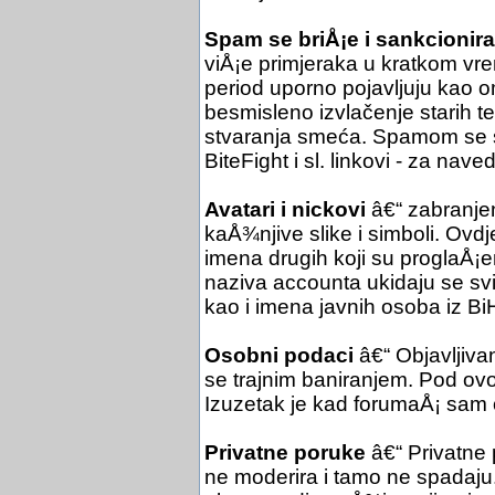
Spam se briÅ¡e i sankcionira
viÅ¡e primjeraka u kratkom vre
period uporno pojavljuju kao o
besmisleno izvlačenje starih 
stvaranja smeća. Spamom se sm
BiteFight i sl. linkovi - za nav
Avatari i nickovi
â€“ zabranjen
kaÅ¾njive slike i simboli. Ovdje
imena drugih koji su proglaÅ¡en
naziva accounta ukidaju se svi e
kao i imena javnih osoba iz Bi
Osobni podaci
â€“ Objavljiva
se trajnim baniranjem. Pod ovo 
Izuzetak je kad forumaÅ¡ sam 
Privatne poruke
â€“ Privatne
ne moderira i tamo ne spadaju.