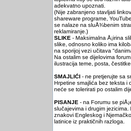
adekvatno upoznati.
(Nije zabranjeno stavljati link
shareware programe, YouTube i 
se nalaze na sluÅ¾benim stra
reklamiranje.)
SLIKE
- Maksimalna Å¡irina sli
slike, odnosno koliko ima kil
na sporijoj vezi učitava "danim
Na ostalim se dijelovima foruma 
ilustracija teme, posta, čestitke 
SMAJLIĆI
- ne pretjerujte sa 
Hrpetine smajlića bez teksta i
neće se tolerirati po ostalim di
PISANJE
- na Forumu se piÅ¡
slučajevima i drugim jezicima. Pi
znakovi Engleskog i Njemačko
latinice iz praktičnih razloga.