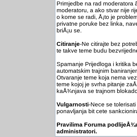
Primjedbe na rad moderatora
moderatoru, a ako stvar nije r
o kome se radi, Å¡to je problem
privatne poruke bez linka, na
briÅ¡u se.
Citiranje
-Ne citirajte bez potr
te takve teme budu bezvrijedn
Spamanje Prijedloga i kritika 
automatskim trajnim baniranje
Otvaranje teme koja nema veze 
teme kojoj je svrha pitanje z
kaÅ¾njava se trajnom blokad
Vulgarnosti
-Nece se tolerisati
ponavljanja bit cete sankcionir
Pravilima Foruma podlijeÅ¾u
administratori.