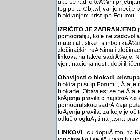
ako se radi o teÅ¾im prijetnjam
tog pp-a. Objavljivanje nečije
blokiranjem pristupa Forumu.
IZRIČITO JE ZABRANJENO
p
pornografiju, koje ne zadovol
materijali, slike i simboli kaÅ¾
zločinačkih reÅ¾ima i zločinac
linkova na takve sadrÅ¾aje. Ne 
vjeri, nacionalnosti, dobi ili iče
Obavijesti o blokadi pristupa
blokira pristup Forumu, Å¡alje 
blokade. Obavijest se ne Å¡al
krÅ¡enja pravila o najstroÅ¾e
pornografskog sadrÅ¾aja putem
krÅ¡enja pravila, za koje je oč
odlučio ogluÅ¡iti na jasna pra
LINKOVI
- su dopuÅ¡teni na Ko
topicima koji se tiču raznih tuto