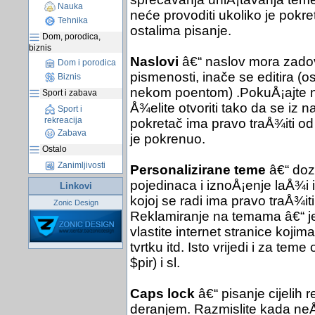
Nauka
neće provoditi ukoliko je pokret
Tehnika
ostalima pisanje.
Dom, porodica,
biznis
Naslovi
â€“ naslov mora zadov
Dom i porodica
pismenosti, inače se editira (
Biznis
nekom poentom) .PokuÅ¡ajte nać
Sport i zabava
Å¾elite otvoriti tako da se iz 
Sport i
rekreacija
pokretač ima pravo traÅ¾iti od
Zabava
je pokrenuo.
Ostalo
Zanimljivosti
Personalizirane teme
â€“ dozv
pojedinaca i iznoÅ¡enje laÅ¾i 
Linkovi
kojoj se radi ima pravo traÅ¾it
Zonic Design
Reklamiranje na temama â€“ je
vlastite internet stranice kojim
tvrtku itd. Isto vrijedi i za te
$pir) i sl.
Caps lock
â€“ pisanje cijelih 
deranjem. Razmislite kada neÅ¡