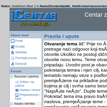
Notice
: Undefined offset: 2 in
/home2/icentarb/public_html/icentar/classes/cla
Centar 
Glavni meni
Pravila i upute
Portal
Otvaranje tema
â€“ Prije no Å
iCentar
pretrage naći odgovor koji traÅ
Statistike
otvorite.Ukoliko ne postoji sli
Procitajte pravila
otvorite novu temu. Teme otva
Donacije
pripadaju. Uvodni post je obav
pokretanja temea i njen cilj, ka
Forumi
tematski nemaju veze s podfor
Racunari i oprema
premjeÅ¡tene na prikladne pod
Softver i op.
kojima je cilj i svrha samo bes
sistemi
Hardver i mreze
"NapiÅ¡ite neÅ¡to". Duple teme 
Programiranje i
Pokretač tema ima pravo traÅ¾it
baze
naslova, premjeÅ¡tanje teme - 
Nauka i tehnika
sprečavanja uniÅ¡tavanja teme