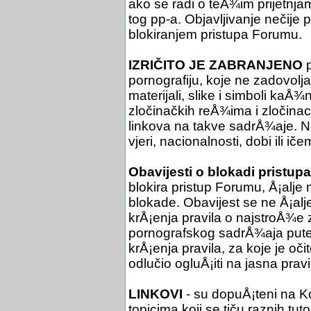
ako se radi o teÅ¾im prijetnjam
tog pp-a. Objavljivanje nečije
blokiranjem pristupa Forumu.
IZRIČITO JE ZABRANJENO
p
pornografiju, koje ne zadovol
materijali, slike i simboli kaÅ¾
zločinačkih reÅ¾ima i zločinac
linkova na takve sadrÅ¾aje. Ne 
vjeri, nacionalnosti, dobi ili iče
Obavijesti o blokadi pristupa
blokira pristup Forumu, Å¡alje 
blokade. Obavijest se ne Å¡al
krÅ¡enja pravila o najstroÅ¾e
pornografskog sadrÅ¾aja putem
krÅ¡enja pravila, za koje je oč
odlučio ogluÅ¡iti na jasna pra
LINKOVI
- su dopuÅ¡teni na Ko
topicima koji se tiču raznih tuto