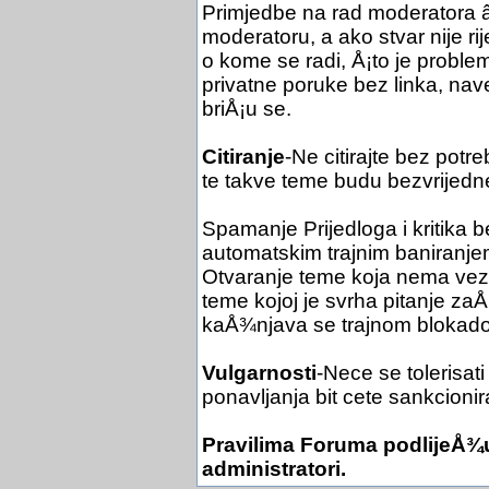
Primjedbe na rad moderatora
moderatoru, a ako stvar nije r
o kome se radi, Å¡to je problem
privatne poruke bez linka, na
briÅ¡u se.
Citiranje
-Ne citirajte bez potr
te takve teme budu bezvrijedn
Spamanje Prijedloga i kritika 
automatskim trajnim baniranje
Otvaranje teme koja nema veze 
teme kojoj je svrha pitanje z
kaÅ¾njava se trajnom blokad
Vulgarnosti
-Nece se tolerisati
ponavljanja bit cete sankcionir
Pravilima Foruma podlijeÅ¾u
administratori.