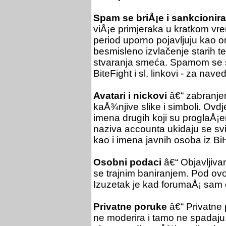
Spam se briÅ¡e i sankcionira
viÅ¡e primjeraka u kratkom vre
period uporno pojavljuju kao o
besmisleno izvlačenje starih 
stvaranja smeća. Spamom se sm
BiteFight i sl. linkovi - za nav
Avatari i nickovi
â€“ zabranjen
kaÅ¾njive slike i simboli. Ovdje
imena drugih koji su proglaÅ¡en
naziva accounta ukidaju se svi e
kao i imena javnih osoba iz Bi
Osobni podaci
â€“ Objavljiva
se trajnim baniranjem. Pod ovo 
Izuzetak je kad forumaÅ¡ sam 
Privatne poruke
â€“ Privatne
ne moderira i tamo ne spadaju.