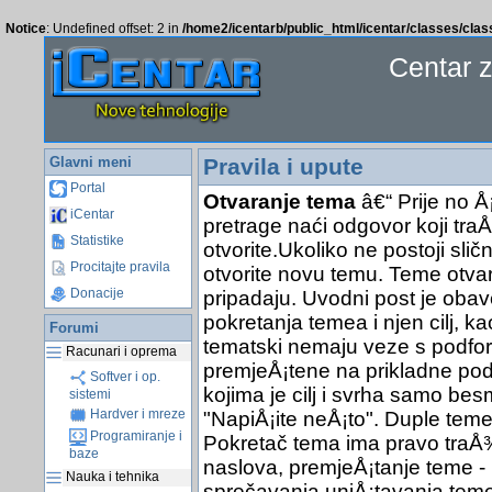
Notice
: Undefined offset: 2 in
/home2/icentarb/public_html/icentar/classes/cla
Centar 
Glavni meni
Pravila i upute
Portal
Otvaranje tema
â€“ Prije no Å
iCentar
pretrage naći odgovor koji traÅ
Statistike
otvorite.Ukoliko ne postoji sli
Procitajte pravila
otvorite novu temu. Teme otva
Donacije
pripadaju. Uvodni post je obav
pokretanja temea i njen cilj, ka
Forumi
tematski nemaju veze s podfor
Racunari i oprema
premjeÅ¡tene na prikladne pod
Softver i op.
kojima je cilj i svrha samo bes
sistemi
Hardver i mreze
"NapiÅ¡ite neÅ¡to". Duple teme 
Programiranje i
Pokretač tema ima pravo traÅ¾it
baze
naslova, premjeÅ¡tanje teme - 
Nauka i tehnika
sprečavanja uniÅ¡tavanja teme