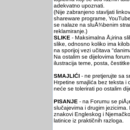
adekvatno upoznati.
(Nije zabranjeno stavljati link
shareware programe, YouTube i 
se nalaze na sluÅ¾benim stra
reklamiranje.)
SLIKE
- Maksimalna Å¡irina sli
slike, odnosno koliko ima kil
na sporijoj vezi učitava "danim
Na ostalim se dijelovima foruma 
ilustracija teme, posta, čestitke 
SMAJLIĆI
- ne pretjerujte sa 
Hrpetine smajlića bez teksta i
neće se tolerirati po ostalim di
PISANJE
- na Forumu se piÅ¡
slučajevima i drugim jezicima. Pi
znakovi Engleskog i Njemačko
latinice iz praktičnih razloga.