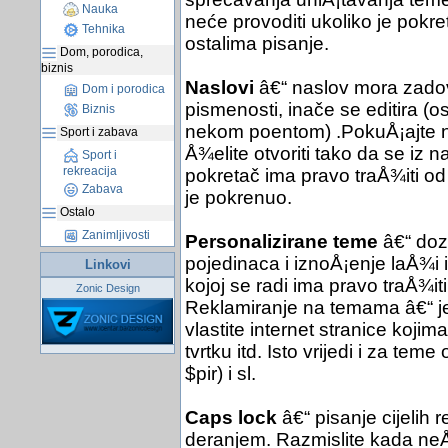
Nauka
neće provoditi ukoliko je pokret
Tehnika
ostalima pisanje.
Dom, porodica,
biznis
Naslovi
â€“ naslov mora zadov
Dom i porodica
pismenosti, inače se editira (
Biznis
nekom poentom) .PokuÅ¡ajte nać
Sport i zabava
Å¾elite otvoriti tako da se iz 
Sport i
rekreacija
pokretač ima pravo traÅ¾iti od
Zabava
je pokrenuo.
Ostalo
Zanimljivosti
Personalizirane teme
â€“ dozv
pojedinaca i iznoÅ¡enje laÅ¾i 
Linkovi
kojoj se radi ima pravo traÅ¾it
Zonic Design
Reklamiranje na temama â€“ je
vlastite internet stranice kojim
tvrtku itd. Isto vrijedi i za te
$pir) i sl.
Caps lock
â€“ pisanje cijelih 
deranjem. Razmislite kada neÅ¡