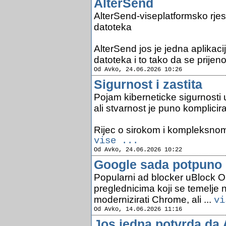
AlterSend
AlterSend-viseplatformsko rje
datoteka
AlterSend jos je jedna aplikacij
datoteka i to tako da se prijenos
Od Avko, 24.06.2026 10:26
Sigurnost i zastita
Pojam kiberneticke sigurnosti 
ali stvarnost je puno komplicira
Rijec o sirokom i kompleksnom 
vise ...
Od Avko, 24.06.2026 10:22
Google sada potpuno b
Popularni ad blocker uBlock Ori
preglednicima koji se temelje
modernizirati Chrome, ali ...
vi
Od Avko, 14.06.2026 11:16
Jos jedna potvrda da