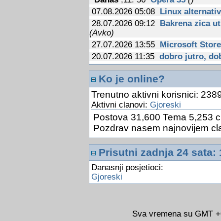
07.08.2026 05:08
Linux alternati
28.07.2026 09:12
Bakrena zica ut
(Avko)
27.07.2026 13:55
Microsoft Store
20.07.2026 11:35
dobro jutro, dob
13.07.2026 12:14
PC za 15$
(Avk
Ko je online?
09.07.2026 12:31
Fiskalizacija u
03.07.2026 13:23
Google Drive je
Trenutno aktivni korisnici: 2389
24.06.2026 10:31
Kineski znanstve
Aktivni clanovi:
Gjoreski
optickog racunalstva
(Avko)
Postova 31,600 Tema 5,253 c
24.06.2026 10:26
AlterSend
(Avk
Pozdrav nasem najnovijem cl
24.06.2026 10:22
Sigurnost i zast
14.06.2026 11:16
Google sada pot
Prisutni zadnja 24 sata: 
(Avko)
Danasnji posjetioci:
14.06.2026 11:14
Jos jedna potvr
Gjoreski
MacBooku sa zaslonom na dodir
14.06.2026 11:12
Tkanina s nano
zracenja
(Avko)
14.06.2026 11:09
Ako ovu stranu
Sva vremena su GMT +02