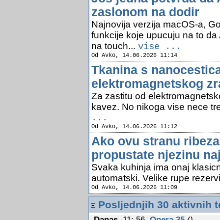
zaslonom na dodir
Najnovija verzija macOS-a, G
funkcije koje upucuju na to da
na touch...
vise ...
Od Avko, 14.06.2026 11:14
Tkanina s nanocestica
elektromagnetskog zr
Za zastitu od elektromagnetsk
kavez. No nikoga vise nece treb
...
Od Avko, 14.06.2026 11:12
Ako ovu stranu ribez
propustate njezinu naj
Svaka kuhinja ima onaj klasicni
automatski. Velike rupe rezervi
Od Avko, 14.06.2026 11:09
Posljednjih 30 aktivnih 
Danas
,11: 56
Opera 35
()