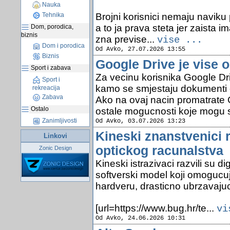
Nauka
Brojni korisnici nemaju naviku 
Tehnika
a to ja prava steta jer zaista i
Dom, porodica,
biznis
zna previse...
vise ...
Dom i porodica
Od Avko, 27.07.2026 13:55
Biznis
Google Drive je vise 
Sport i zabava
Za vecinu korisnika Google Dr
Sport i
kamo se smjestaju dokumenti o
rekreacija
Zabava
Ako na ovaj nacin promatrate 
Ostalo
ostale mogucnosti koje mogu 
Zanimljivosti
Od Avko, 03.07.2026 13:23
Kineski znanstvenici r
Linkovi
optickog racunalstva
Zonic Design
Kineski istrazivaci razvili su d
softverski model koji omogucu
hardveru, drasticno ubrzavajuci
[url=https://www.bug.hr/te...
vi
Od Avko, 24.06.2026 10:31