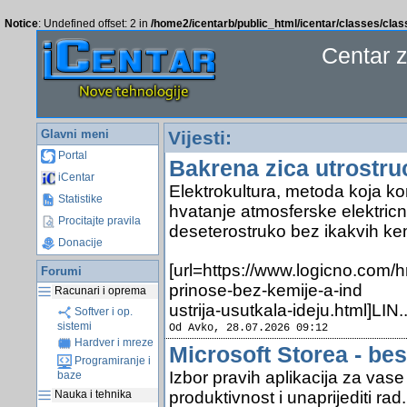
Notice
: Undefined offset: 2 in
/home2/icentarb/public_html/icentar/classes/cla
Centar 
Glavni meni
Vijesti:
Portal
Bakrena zica utrostru
iCentar
Elektrokultura, metoda koja ko
Statistike
hvatanje atmosferske elektric
Procitajte pravila
deseterostruko bez ikakvih kem
Donacije
[url=https://www.logicno.com/h
Forumi
prinose-bez-kemije-a-ind
Racunari i oprema
ustrija-usutkala-ideju.html]LIN.
Softver i op.
sistemi
Od Avko, 28.07.2026 09:12
Hardver i mreze
Microsoft Storea - bes
Programiranje i
Izbor pravih aplikacija za vas
baze
produktivnost i unaprijediti rad.
Nauka i tehnika