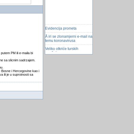
Evidencija prometa
Å iri se zlonamjerni e-mail na
temu koronavirusa
Veliko otkriće turskih
naučnika
 putem PM ili e-maila bi
Pripremite dom za papagaja
eme sa slicnim sadrzajem.
mu.
kako pročitati primljene
se Bosne i Hercegovine kao i
Whatsapp poruke bez da
 ili je u suprotnosti sa
poÅ¡iljatelj primi â€˜seen...
Linkovi i knjige za Mysql
Kopiranje fajlova iz Accessa
2010
Server konfiguracija
Cvrčci i skakavci nestaju
Matemacki model izrade
rasporeda nastavnih sati
Shto je Figma i za shto se