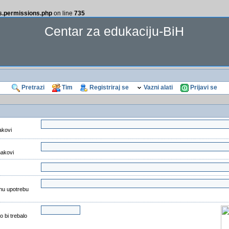
ss.permissions.php
on line
735
Centar za edukaciju-BiH
Pretrazi
Tim
Registriraj se
Vazni alati
Prijavi se
akovi
nakovi
nu upotrebu
o bi trebalo