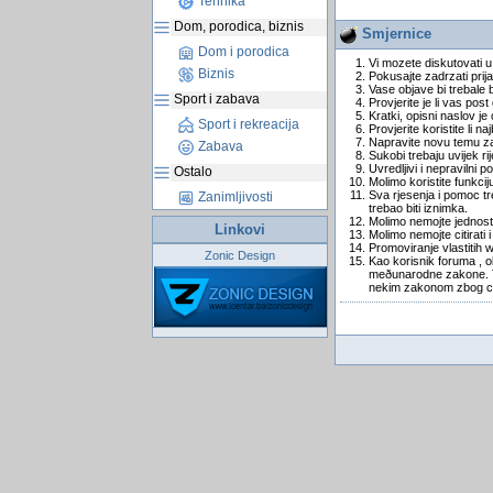
Tehnika
Dom, porodica, biznis
Smjernice
Dom i porodica
Vi mozete diskutovati u
Biznis
Pokusajte zadrzati prija
Vase objave bi trebale 
Sport i zabava
Provjerite je li vas pos
Kratki, opisni naslov je 
Sport i rekreacija
Provjerite koristite li n
Napravite novu temu za 
Zabava
Sukobi trebaju uvijek r
Uvredljivi i nepravilni po
Ostalo
Molimo koristite funkcij
Sva rjesenja i pomoc tre
Zanimljivosti
trebao biti iznimka.
Molimo nemojte jednosta
Linkovi
Molimo nemojte citirati
Promoviranje vlastitih 
Zonic Design
Kao korisnik foruma , o
meðunarodne zakone. To 
nekim zakonom zbog ce