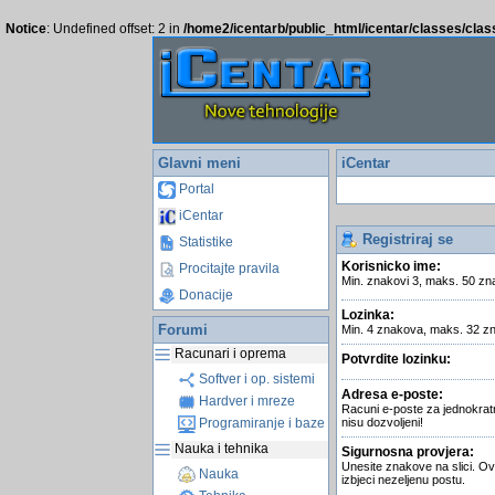
Notice
: Undefined offset: 2 in
/home2/icentarb/public_html/icentar/classes/cla
Glavni meni
iCentar
Portal
iCentar
Registriraj se
Statistike
Korisnicko ime:
Procitajte pravila
Min. znakovi 3, maks. 50 zn
Donacije
Lozinka:
Forumi
Min. 4 znakova, maks. 32 z
Racunari i oprema
Potvrdite lozinku:
Softver i op. sistemi
Adresa e-poste:
Hardver i mreze
Racuni e-poste za jednokrat
Programiranje i baze
nisu dozvoljeni!
Nauka i tehnika
Sigurnosna provjera:
Unesite znakove na slici. Ov
Nauka
izbjeci nezeljenu postu.