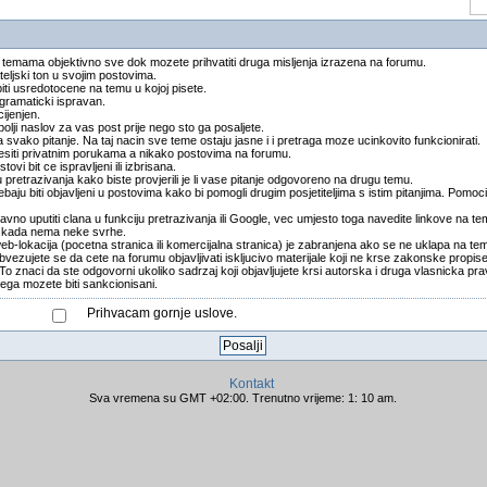
 temama objektivno sve dok mozete prihvatiti druga misljenja izrazena na forumu.
teljski ton u svojim postovima.
biti usredotocene na temu u kojoj pisete.
t gramaticki ispravan.
cijenjen.
ajbolji naslov za vas post prije nego sto ga posaljete.
svako pitanje. Na taj nacin sve teme ostaju jasne i i pretraga moze ucinkovito funkcionirati.
ijesiti privatnim porukama a nikako postovima na forumu.
stovi bit ce ispravljeni ili izbrisana.
u pretrazivanja kako biste provjerili je li vase pitanje odgovoreno na drugu temu.
baju biti objavljeni u postovima kako bi pomogli drugim posjetiteljima s istim pitanjima. Pomoci
vno uputiti clana u funkciju pretrazivanja ili Google, vec umjesto toga navedite linkove na t
 i kada nema neke svrhe.
web-lokacija (pocetna stranica ili komercijalna stranica) je zabranjena ako se ne uklapa na te
bvezujete se da cete na forumu objavljivati iskljucivo materijale koji ne krse zakonske propi
znaci da ste odgovorni ukoliko sadrzaj koji objavljujete krsi autorska i druga vlasnicka prava
ga mozete biti sankcionisani.
Prihvacam gornje uslove.
Kontakt
Sva vremena su GMT +02:00. Trenutno vrijeme: 1: 10 am.