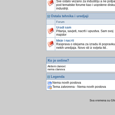
Sve ostalo vezano za industriju a ne potp
pod tematske forume kao i uopstene disku
industriji.
Ostala tehnika i uredjaji
Forum
Uradi sam
Pitanja, savjeti, nacrti i upustva. Sam svoj
majstor
Ideje i nacrti
Rasprava o idejama za izradu ili popravku
nekih uredjaja. Novo sti iz svijeta itd..
Ko je online?
Aktivni clanovi:
nema clanova
Legenda
Nema novih postova
Tema zatvorena - Nema novih postova
Sva vremena su GMT