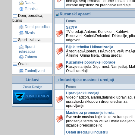
nemaju svoj tematske forume i ostale disk
Nauka
vezane uopsteno za prenosive uredjaje.
Tehnika
Kucanski aparati
Dom, porodica,
biznis
Forum
Dom i porodica
Sat/TV
TV uređaji. Antene. Konektori. Kablovi.
Biznis
Receiveri. Koderi/Dekoderi. Diskusije, pita
Sport i zabava
odgovori.
Sport i
Bijela tehnika i klimatizacija
Å tednjaci/Å¡poreti. FriÅ¾ideri. VeÅ¡ maÅ¡
rekreacija
Å krinje. Grijna tijela. Klima uređaji.
Zabava
Kucanske popravke i dorade
Ostalo
Rasvjetna tijela. Sigurnost. Namještaj. Mate
Ostali uređaji.
Zanimljivosti
Linkovi
Industrijske masine i uredjaji
Forum
Zonic Design
Upravljacki uredjaji
Video nadzori, alarmi,daljinski upravljaci,
upravljacki sklopovi i drugi uredjaji za
upravljanje.
Masine za prenosenje tereta
Sve vrste masina koje sluze za transport i
prnosenje tereta na velike i male udaljenos
dizalice prenosilice itd.
Ostali uredjaji u industriji