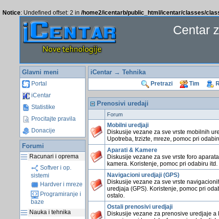
Notice
: Undefined offset: 2 in
/home2/icentarb/public_html/icentar/classes/cla
Centar 
Glavni meni
iCentar
→ Tehnika
Portal
Pretrazi
Tim
R
iCentar
Prenosivi uredaji
Statistike
Forum
Procitajte pravila
Mobilni uredjaji
Donacije
Diskusije vezane za sve vrste mobilnih ure
Upotreba, trzizte, mreze, pomoc pri odabiru
Forumi
Aparati & Kamere
Racunari i oprema
Diskusije vezane za sve vrste foro aparata
kamera. Koristenje, pomoc pri odabiru itd.
Softver i op.
Navigacioni uredjaji (GPS)
sistemi
Diskusije vezane za sve vrste navigacioni
Hardver i mreze
uredjaja (GPS). Koristenje, pomoc pri odab
Programiranje i
ostalo.
baze
Ostali prenosivi uredjaji
Nauka i tehnika
Diskusije vezane za prenosive uredjaje a 