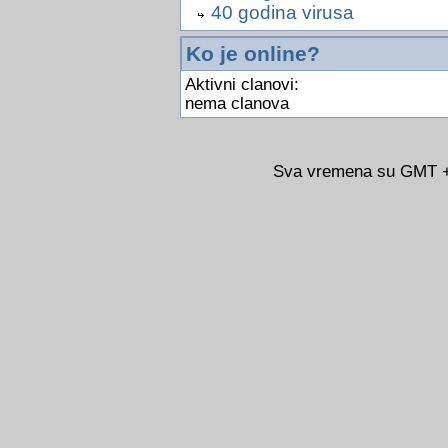
40 godina virusa
Ko je online?
Aktivni clanovi:
nema clanova
Sva vremena su GMT +0