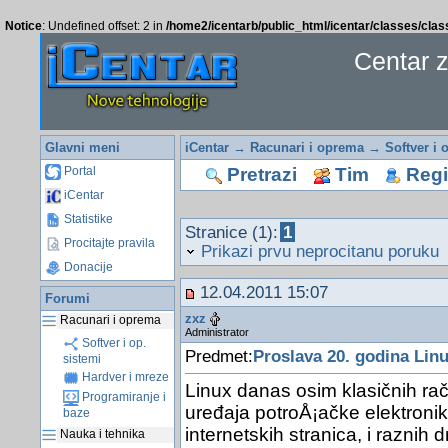
Notice
: Undefined offset: 2 in
/home2/icentarb/public_html/icentar/classes/cla
Centar 
Glavni meni
iCentar
→
Racunari i oprema
→
Softver i 
Pretrazi
Tim
Regis
Portal
iCentar
Statistike
Stranice (1):
1
Procitajte pravila
Prikazi prvu neprocitanu poruku
Donacije
12.04.2011 15:07
Forumi
zxz
Racunari i oprema
Administrator
Softver i op.
Predmet:
Proslava 20. godina Lin
sistemi
Hardver i mreze
Linux danas osim klasičnih raču
Programiranje i
uređaja potroÅ¡ačke elektronik
baze
internetskih stranica, i raznih 
Nauka i tehnika