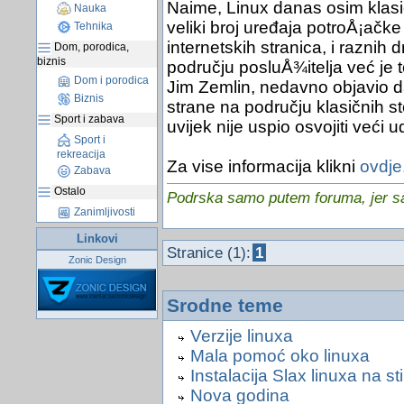
Naime, Linux danas osim klasi
Nauka
veliki broj uređaja potroÅ¡ačke
Tehnika
internetskih stranica, i raznih
Dom, porodica,
biznis
području posluÅ¾itelja već je t
Dom i porodica
Jim Zemlin, nedavno objavio da
Biznis
strane na području klasičnih st
Sport i zabava
uvijek nije uspio osvojiti veći u
Sport i
rekreacija
Za vise informacija klikni
ovdje.
Zabava
Ostalo
Podrska samo putem foruma, jer sam
Zanimljivosti
Linkovi
Stranice (1):
1
Zonic Design
Srodne teme
Verzije linuxa
Mala pomoć oko linuxa
Instalacija Slax linuxa na st
Nova godina