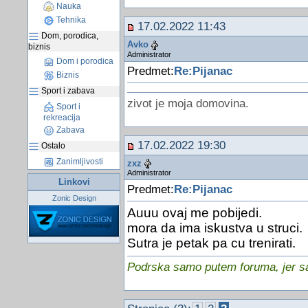
Nauka
Tehnika
17.02.2022 11:43
Dom, porodica,
Avko
biznis
Administrator
Dom i porodica
Predmet:
Re:Pijanac
Biznis
Sport i zabava
zivot je moja domovina.
Sport i
rekreacija
Zabava
17.02.2022 19:30
Ostalo
Zanimljivosti
zxz
Administrator
Linkovi
Predmet:
Re:Pijanac
Zonic Design
Auuu ovaj me pobijedi.
mora da ima iskustva u struci.
Sutra je petak pa cu trenirati.
Podrska samo putem foruma, jer sam