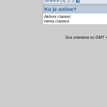
Stranice (3):
1
2
3
Ko je online?
Aktivni clanovi:
nema clanova
Sva vremena su GMT +0