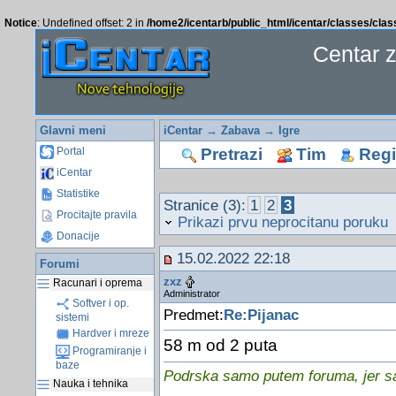
Notice
: Undefined offset: 2 in
/home2/icentarb/public_html/icentar/classes/cla
Centar 
Glavni meni
iCentar
→
Zabava
→
Igre
Pretrazi
Tim
Regis
Portal
iCentar
Statistike
Stranice (3):
1
2
3
Procitajte pravila
Prikazi prvu neprocitanu poruku
Donacije
15.02.2022 22:18
Forumi
zxz
Racunari i oprema
Administrator
Softver i op.
Predmet:
Re:Pijanac
sistemi
Hardver i mreze
58 m od 2 puta
Programiranje i
baze
Podrska samo putem foruma, jer sam
Nauka i tehnika