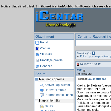
Notice
: Undefined offset: 2 in
/home2/icentarb/public_html/icentar/classes/cla
Glavni meni
iCentar
→
Racunari i 
Portal
iCentar
Stranice (1):
1
Statistike
Prikazi prvu neprocitanu 
Procitajte pravila
14.10.2010 00:12
Donacije
zxz
Administrator
Forumi
Predmet:
Lauer autocad
Racunari i oprema
Softver i op. sistemi
Kreiranje Slojeva (Layue
Meni format--->Lauer
Hardver i mreze
Otvorit ce nam se prozor l
Programiranje i baze
Ovaj prozor se mijenjao za
Morat ce te semi pronaci t
Nauka i tehnika
Pritiskom na njega misem
Lauer- trebamo dodijeliti 
Nauka
Name- Ime sloja