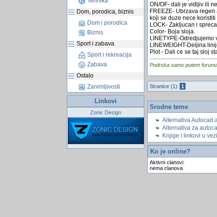
Tehnika
ON/OF- dali je vidljiv ili n
FREEZE- Ubrzava regen ako
Dom, porodica, biznis
koji se duze nece koristiti
Dom i porodica
LOCK- Zakljucan i sprecav
Color- Boja sloja.
Biznis
LINETYPE-Odredjujemo vrs
Sport i zabava
LINEWEIGHT-Deljina lini
Plot - Dali ce se taj sloj st
Sport i rekreacija
Zabava
Podrska samo putem foruma, j
Ostalo
Stranice (1):
1
Zanimljivosti
Linkovi
Srodne teme
Zonic Design
Alternativa Autocad 
Alternativa za autoc
Knjige i linkovi u ve
Ko je online?
Aktivni clanovi:
nema clanova