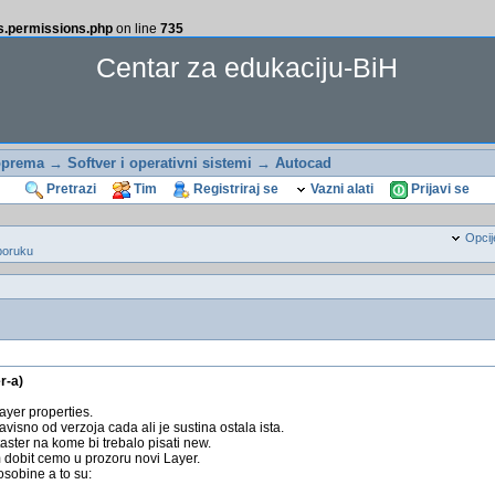
ss.permissions.php
on line
735
Centar za edukaciju-BiH
oprema
→
Softver i operativni sistemi
→
Autocad
Pretrazi
Tim
Registriraj se
Vazni alati
Prijavi se
Opcij
poruku
r-a)
ayer properties.
visno od verzoja cada ali je sustina ostala ista.
aster na kome bi trebalo pisati new.
 dobit cemo u prozoru novi Layer.
osobine a to su: