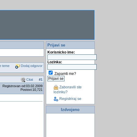
Prijavi se
Korisnicko ime:
Lozinka:
e teme
Dodaj odgovor
Zapamti me?
Citat
#
1
Registrovan od:03.02.2009
Zaboravili ste
Postovi:10,721
lozinku?
Registriraj se
Izdvojeno