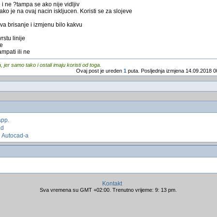
e i ne ?tampa se ako nije vidljiv
 je na ovaj nacin iskljucen. Koristi se za slojeve
a brisanje i izmjenu bilo kakvu
tu linije
je
ampati ili ne
er samo tako i ostali imaju koristi od toga.
Ovaj post je ureden
1
puta. Posljednja izmjena 14.09.2018 0
app.
ad
zi Autocad-a
Kontakt
Sva vremena su GMT +02:00. Trenutno vrijeme: 9: 13 pm.