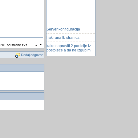
Server konfiguracija
hakirana fb stranica
kako napraviti 2 particije iz
0:01 od strane zxz.
postojece a da ne izgubim
podatke windows 10
Dodaj odgovor
Combobox as you type
Korisni alati
U eko-akciji prikupljeno
viÅ¡e od sedam tona papira
muskarci podlozniji
koronavirusu
Valovi i vjetrovi dramaticno
rastu
Provjera podatka kod upisa
u tablicu
Failed to load toolbox item
Stvoren smrtonosan soj