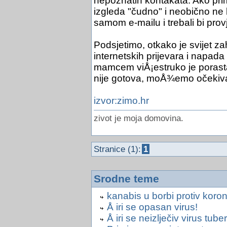
nepoznatih kontakata. Ako pri
izgleda "čudno" i neobično ne bi
samom e-mailu i trebali bi provj
Podsjetimo, otkako je svijet za
internetskih prijevara i napada
mamcem viÅ¡estruko je porasta
nije gotova, moÅ¾emo očekiva
izvor:zimo.hr
zivot je moja domovina.
Stranice (1):
1
Srodne teme
kanabis u borbi protiv koro
Å iri se opasan virus!
Å iri se neizlječiv virus tub