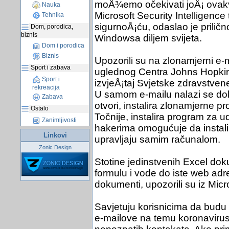
moÅ¾emo očekivati joÅ¡ ovakv
Nauka
Microsoft Security Intelligence
Tehnika
sigurnoÅ¡ću, odaslao je priličn
Dom, porodica,
biznis
Windowsa diljem svijeta.
Dom i porodica
Biznis
Upozorili su na zlonamjerni e-m
Sport i zabava
uglednog Centra Johns Hopkins
Sport i
izvjeÅ¡taj Svjetske zdravstven
rekreacija
U samom e-mailu nalazi se dok
Zabava
otvori, instalira zlonamjerne 
Ostalo
Točnije, instalira program za u
Zanimljivosti
hakerima omogućuje da instali
Linkovi
upravljaju samim računalom.
Zonic Design
Stotine jedinstvenih Excel dok
formulu i vode do iste web ad
dokumenti, upozorili su iz Micr
Savjetuju korisnicima da budu 
e-mailove na temu koronavirus