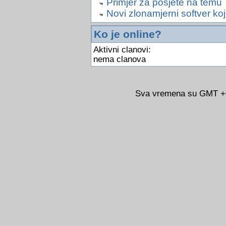
Primjer za posjete na temu
Novi zlonamjerni softver koj
Ko je online?
Aktivni clanovi:
nema clanova
Sva vremena su GMT +02