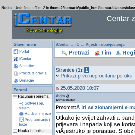
Notice
: Undefined offset: 2 in
/home2/icentarb/public_html/icentar/classes/cla
Centar 
Glavni meni
iCentar
→
iC
→
Vijesti i obavjestenja
Pretrazi
Tim
Regis
Portal
iCentar
Statistike
Stranice (1):
1
Procitajte pravila
Prikazi prvu neprocitanu poruku
Donacije
25.05.2020 10:07
Forumi
Avko
Racunari i oprema
Administrator
Softver i op.
Predmet:
Å iri se zlonamjerni e-m
sistemi
Hardver i mreze
Otkako je svijet zahvatila pand
Programiranje i
prijevara i napada koji se ko
baze
viÅ¡estruko je porastao. S obz
Nauka i tehnika