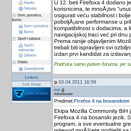
U 12. beti Firefoxa 4 dodano je
Nauka
korisnicima, te mnoÅ¡tvo "unuta
Tehnika
osigurati veću stabilnost i bolj
Dom, porodica,
biznis
poboljÅ¡ane performanse u pr
Dom i porodica
kompatibilnost s dodacima, a li
Biznis
navigacijskoj traci već pri dnu 
Sport i zabava
Prema ranije objavljenim Mozill
Sport i
trebali biti ispravljeni svi ozbil
rekreacija
izdan prvi kandidat za izdavan
Zabava
Ostalo
Podrska samo putem foruma, jer sam
Zanimljivosti
Linkovi
03.04.2011 16:59
Zonic Design
zxz
Administrator
Predmet:
Firefox 4 na bosanskom 
Ekipa Mozilla Community BiH je
Firefoxa 4 na bosanski jezik. Sv
program, a sve eventualne greÅ¡
prijevod moÅ¾ete podijeliti sa