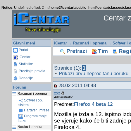
Notice
: Undefined offset: 2 in
/home2/icentarb/public_html/icentar/classes/cla
Centar 
Glavni meni
iCentar
→
Racunari i oprema
→
Softver i 
Pretrazi
Tim
Regis
Portal
iCentar
Statistike
Stranice (1):
1
Procitajte pravila
Prikazi prvu neprocitanu poruku
Donacije
28.02.2011 04:48
Forumi
zxz
Racunari i oprema
Administrator
Softver i op.
Predmet:
Firefox 4 beta 12
sistemi
Hardver i mreze
Mozilla je izdala 12. ispitno i
Programiranje i
se vjeruje kako će biti zadnje 
baze
Firefoxa 4.
Nauka i tehnika