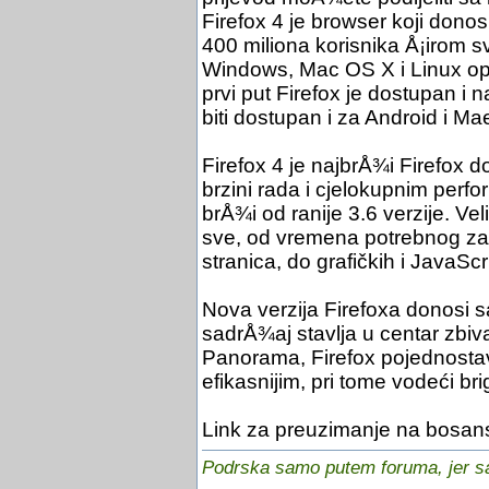
Firefox 4 je browser koji dono
400 miliona korisnika Å¡irom s
Windows, Mac OS X i Linux ope
prvi put Firefox je dostupan i
biti dostupan i za Android i M
Firefox 4 je najbrÅ¾i Firefox 
brzini rada i cjelokupnim perf
brÅ¾i od ranije 3.6 verzije. Ve
sve, od vremena potrebnog za 
stranica, do grafičkih i JavaSc
Nova verzija Firefoxa donosi s
sadrÅ¾aj stavlja u centar zbiv
Panorama, Firefox pojednostav
efikasnijim, pri tome vodeći brig
Link za preuzimanje na bosan
Podrska samo putem foruma, jer sam