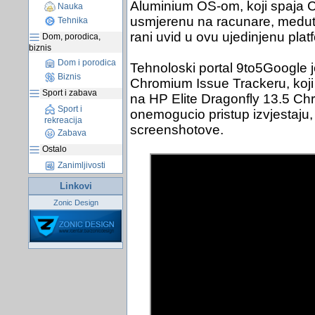
Aluminium OS-om, koji spaja C
Nauka
usmjerenu na racunare, meduti
Tehnika
rani uvid u ovu ujedinjenu plat
Dom, porodica,
biznis
Dom i porodica
Tehnoloski portal 9to5Google j
Biznis
Chromium Issue Trackeru, koj
Sport i zabava
na HP Elite Dragonfly 13.5 C
Sport i
onemogucio pristup izvjestaju, a
rekreacija
screenshotove.
Zabava
Ostalo
Zanimljivosti
Linkovi
Zonic Design