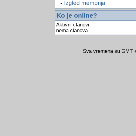
Izgled memorija
Ko je online?
Aktivni clanovi:
nema clanova
Sva vremena su GMT +0