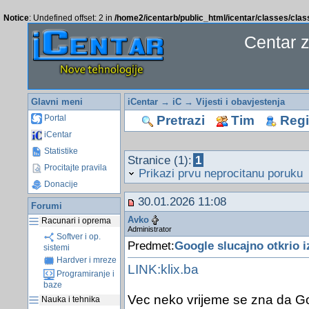
Notice
: Undefined offset: 2 in
/home2/icentarb/public_html/icentar/classes/cla
Centar 
Glavni meni
iCentar
→
iC
→
Vijesti i obavjestenja
Pretrazi
Tim
Regis
Portal
iCentar
Statistike
Stranice (1):
1
Procitajte pravila
Prikazi prvu neprocitanu poruku
Donacije
30.01.2026 11:08
Forumi
Avko
Racunari i oprema
Administrator
Softver i op.
Predmet:
Google slucajno otkrio 
sistemi
Hardver i mreze
LINK:klix.ba
Programiranje i
baze
Vec neko vrijeme se zna da Go
Nauka i tehnika