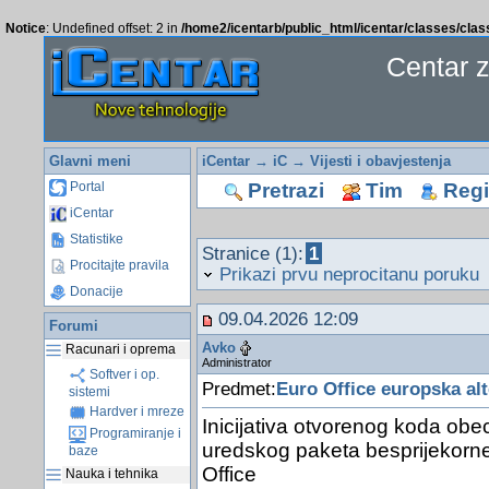
Notice
: Undefined offset: 2 in
/home2/icentarb/public_html/icentar/classes/cla
Centar 
Glavni meni
iCentar
→
iC
→
Vijesti i obavjestenja
Pretrazi
Tim
Regis
Portal
iCentar
Statistike
Stranice (1):
1
Procitajte pravila
Prikazi prvu neprocitanu poruku
Donacije
09.04.2026 12:09
Forumi
Avko
Racunari i oprema
Administrator
Softver i op.
Predmet:
Euro Office europska alt
sistemi
Hardver i mreze
Inicijativa otvorenog koda obe
Programiranje i
uredskog paketa besprijekorn
baze
Office
Nauka i tehnika