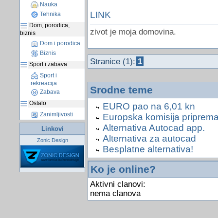
Nauka
LINK
Tehnika
Dom, porodica,
zivot je moja domovina.
biznis
Dom i porodica
Biznis
Stranice (1):
1
Sport i zabava
Sport i
rekreacija
Srodne teme
Zabava
Ostalo
EURO pao na 6,01 kn
Zanimljivosti
Europska komisija priprem
Alternativa Autocad app.
Linkovi
Alternativa za autocad
Zonic Design
Besplatne alternativa!
Ko je online?
Aktivni clanovi:
nema clanova