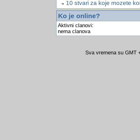
10 stvari za koje mozete kor
Ko je online?
Aktivni clanovi:
nema clanova
Sva vremena su GMT +0