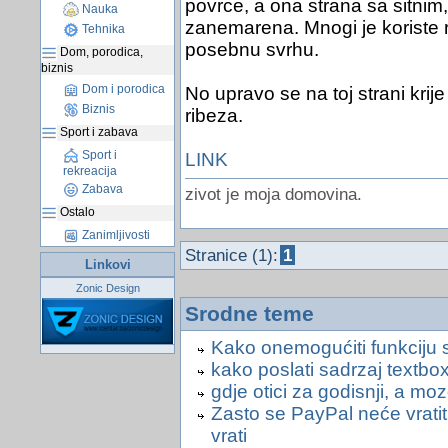
povrce, a ona strana sa sitnim
Nauka
zanemarena. Mnogi je koriste r
Tehnika
posebnu svrhu.
Dom, porodica,
biznis
Dom i porodica
No upravo se na toj strani krije
Biznis
ribeza.
Sport i zabava
Sport i
LINK
rekreacija
Zabava
zivot je moja domovina.
Ostalo
Zanimljivosti
Stranice (1):
1
Linkovi
Zonic Design
Srodne teme
Kako onemogućiti funkciju s
kako poslati sadrzaj textbox
gdje otici za godisnji, a moz
Zasto se PayPal neće vrati
vrati