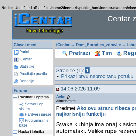
Notice
: Undefined offset: 2 in
/home2/icentarb/public_html/icentar/classes/cla
Centar 
Glavni meni
iCentar
→
Dom_Porodica_zdravlje
→
Ishr
Pretrazi
Tim
Regis
Portal
iCentar
Statistike
Stranice (1):
1
Procitajte pravila
Prikazi prvu neprocitanu poruku
Donacije
14.06.2026 11:09
Forumi
Avko
Racunari i oprema
Administrator
Softver i op.
Predmet:
Ako ovu stranu ribeza p
sistemi
najkorisniju funkciju
Hardver i mreze
Programiranje i
Svaka kuhinja ima onaj klasicni
baze
automatski. Velike rupe rezervi
Nauka i tehnika