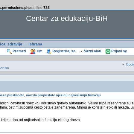
ss.permissions.php
on line
735
Centar za edukaciju-BiH
ca_zdravlje
→
Ishrana
Pretrazi
Tim
Registriraj se
Vazni alati
Prijavi se
Opcij
poruku
beza preskacete, mozda propustate njezinu najkorisniju funkciju
sicni cetvrtasti ribez koji koristimo gotovo automatski. Velike rupe rezervirane su za
itnim, ostrim zupcima cesto ostaje zanemarena. Mnogi je koriste rijetko ili nikada,
krije jedna od najkorisnijih funkcija cijelog ribeza.