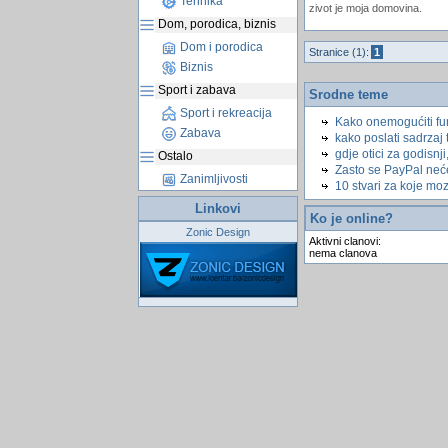
Tehnika
zivot je moja domovina.
Dom, porodica, biznis
Dom i porodica
Stranice (1):
1
Biznis
Sport i zabava
Srodne teme
Sport i rekreacija
Kako onemogućiti fun
Zabava
kako poslati sadrzaj 
gdje otici za godisnji
Ostalo
Zasto se PayPal neće
Zanimljivosti
10 stvari za koje moz
Linkovi
Ko je online?
Zonic Design
Aktivni clanovi:
nema clanova