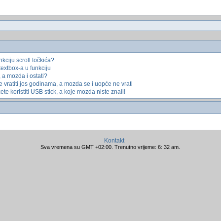
kciju scroll točkića?
textbox-a u funkciju
, a mozda i ostati?
 vratiti jos godinama, a mozda se i uopće ne vrati
ete koristiti USB stick, a koje mozda niste znali!
Kontakt
Sva vremena su GMT +02:00. Trenutno vrijeme: 6: 32 am.