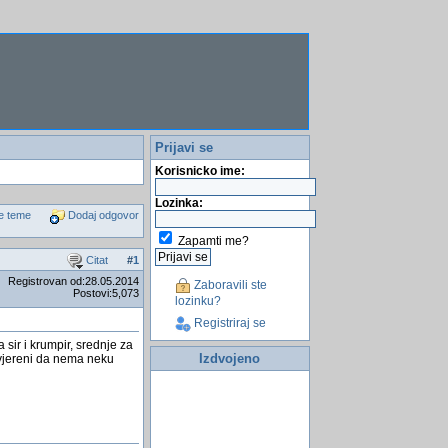
Prijavi se
Korisnicko ime:
Lozinka:
e teme
Dodaj odgovor
Zapamti me?
Citat
#
1
Registrovan od:28.05.2014
Zaboravili ste
Postovi:5,073
lozinku?
Registriraj se
 sir i krumpir, srednje za
Izdvojeno
 uvjereni da nema neku