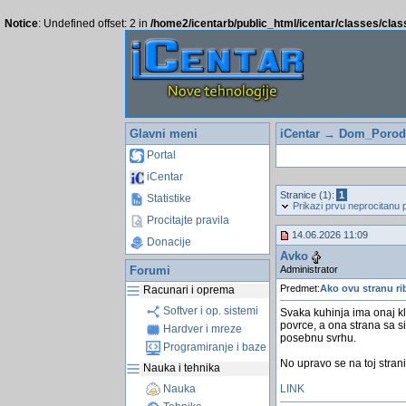
Notice
: Undefined offset: 2 in
/home2/icentarb/public_html/icentar/classes/cla
Glavni meni
iCentar
→
Dom_Porodi
Portal
iCentar
Stranice (1):
1
Statistike
Prikazi prvu neprocitanu 
Procitajte pravila
14.06.2026 11:09
Donacije
Avko
Administrator
Forumi
Predmet:
Ako ovu stranu ri
Racunari i oprema
Softver i op. sistemi
Svaka kuhinja ima onaj kla
povrce, a ona strana sa s
Hardver i mreze
posebnu svrhu.
Programiranje i baze
No upravo se na toj strani 
Nauka i tehnika
LINK
Nauka