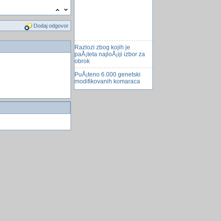
Dodaj odgovor
Razlozi zbog kojih je
paÅ¡teta najloÅ¡iji izbor za
obrok
PuÅ¡teno 6.000 genetski
modifikovanih komaraca
Slonovi moguu otkriti oluju
na 150 milja
pripita, bez vozacke i
odjavljenim autom zavrsila
na krovu
Sok od krumpira
vanjsko kuciste za SATA
HDD sa OTB tipkom
Rukovodilac prodaje
osiguranja
Najpoznatiji rijeseni i
nerijesni problemi teorije
brojeva