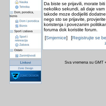
Nauka
Da biste se prijavili, morate bit
Tehnika
nekoliko sekundi, ali daje vam
Dom, porodica,
takode moze dodijeliti dodatne 
biznis
nego sto se prijavite, provjerit
Dom i porodica
koristenja i povezanim politik
Biznis
foruma dok koristite forum.
Sport i zabava
Sport i
[
Smjernice
] [
Registrujte se b
rekreacija
Zabava
Ostalo
Zanimljivosti
Sva vremena su GMT +0
Linkovi
Zonic Design