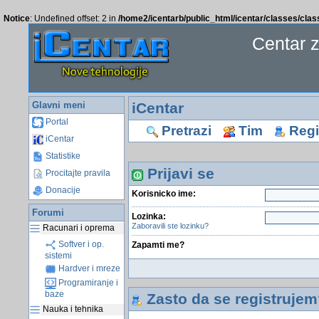
Notice
: Undefined offset: 2 in
/home2/icentarb/public_html/icentar/classes/cla
Centar 
Glavni meni
iCentar
Portal
Pretrazi
Tim
Regis
iCentar
Statistike
Prijavi se
Procitajte pravila
Donacije
Korisnicko ime:
Forumi
Lozinka:
Zaboravili ste lozinku?
Racunari i oprema
Softver i op.
Zapamti me?
sistemi
Hardver i mreze
Programiranje i
baze
Zasto da se registrujem
Nauka i tehnika