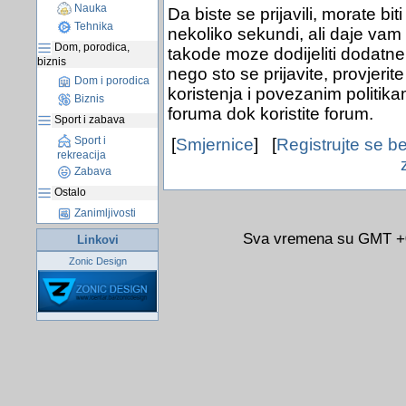
Nauka
Da biste se prijavili, morate bit
Tehnika
nekoliko sekundi, ali daje vam
Dom, porodica,
takode moze dodijeliti dodatne 
biznis
nego sto se prijavite, provjerit
Dom i porodica
koristenja i povezanim politik
Biznis
foruma dok koristite forum.
Sport i zabava
Sport i
[
Smjernice
] [
Registrujte se b
rekreacija
Zabava
Ostalo
Zanimljivosti
Sva vremena su GMT +02
Linkovi
Zonic Design