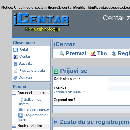
Notice
: Undefined offset: 2 in
/home2/icentarb/public_html/icentar/classes/cla
Centar 
Glavni meni
iCentar
Portal
Pretrazi
Tim
Regis
iCentar
Statistike
Prijavi se
Procitajte pravila
Donacije
Korisnicko ime:
Forumi
Lozinka:
Zaboravili ste lozinku?
Racunari i oprema
Softver i op.
Zapamti me?
sistemi
Hardver i mreze
Programiranje i
baze
Zasto da se registrujem
Nauka i tehnika