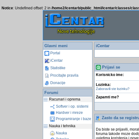
Notice
: Undefined offset: 2 in
/home2/icentarb/public_html/icentar/classes/cla
Glavni meni
iCentar
Portal
iCentar
Prijavi se
Statistike
Korisnicko ime:
Procitajte pravila
Donacije
Lozinka:
Zaboravili ste lozinku?
Forumi
Zapamti me?
Racunari i oprema
Softver i op. sistemi
Hardver i mreze
Zasto da se regist
Programiranje i baze
Nauka i tehnika
Da biste se prijavili, mor
Nauka
foruma takode moze dodijel
uvjetima koristenja i pov