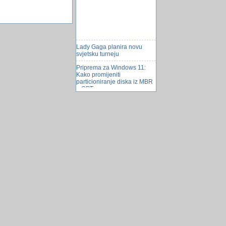
Lady Gaga planira novu
svjetsku turneju
Priprema za Windows 11:
Kako promijeniti
particioniranje diska iz MBR
u GPT...
Pukotine na juÅ¾nom polu
Saturnova mjeseca
Enceladusa
Kolicina spama pada
Problem sa Close button-om
Tesari i rukovaoci kranom
Tuzlom će patrolirati policajci
na biciklima
Racunar koji ce promijeniti
svijet
???Borax???
zakon o zaÅ¡titi od