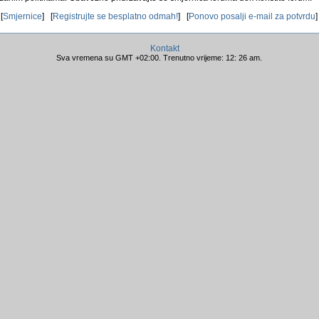
[
Smjernice
] [
Registrujte se besplatno odmah!
] [
Ponovo posalji e-mail za potvrdu
]
Kontakt
Sva vremena su GMT +02:00. Trenutno vrijeme: 12: 26 am.