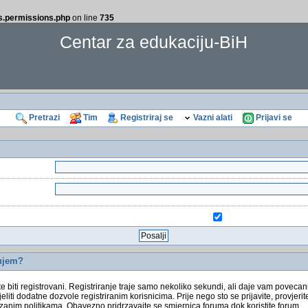
ss.permissions.php
on line
735
Centar za edukaciju-BiH
Pretrazi
Tim
Registriraj se
Vazni alati
Prijavi se
rujem?
ate biti registrovani. Registriranje traje samo nekoliko sekundi, ali daje vam povecani
iti dodatne dozvole registriranim korisnicima. Prije nego sto se prijavite, provjerite
ezanim politikama. Obavezno pridrzavajte se smjernica foruma dok koristite forum.