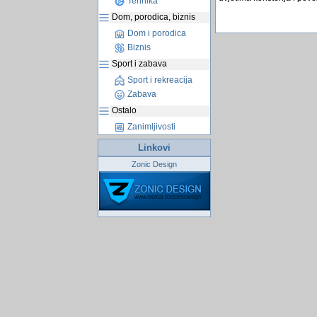
Tehnika
Dom, porodica, biznis
Dom i porodica
Biznis
Sport i zabava
Sport i rekreacija
Zabava
Ostalo
Zanimljivosti
Linkovi
Zonic Design