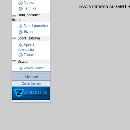
Nauka
Sva vremena su GMT +0
Tehnika
Dom, porodica,
biznis
Dom i porodica
Biznis
Sport i zabava
Sport i
rekreacija
Zabava
Ostalo
Zanimljivosti
Linkovi
Zonic Design