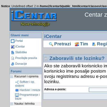
Notice
: Undefined offset: 2 in
/home2/icentarb/public_html/icentar/classes/cla
Centar 
Glavni meni
iCentar
Portal
Pretrazi
Tim
Regis
iCentar
Statistike
Zaboravili ste lozinku?
Procitajte pravila
Donacije
Ako ste zaboravili korisnicko i
korisnicko ime posalje postom 
Forumi
svoju registriranu adresu e-pos
Racunari i oprema
lozinku.
Softver i op.
sistemi
Adresa e-poste:
Hardver i mreze
Programiranje i
baze
Nauka i tehnika