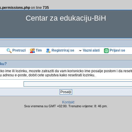
ss.permissions.php
on line
735
Centar za edukaciju-BiH
Pretrazi
Tim
Registriraj se
Vazni alati
Prijavi se
nku?
cko ime ili lozinku, mozete zatraziti da vam korisnicko ime posalje postom i da rese
u adresu e-poste, dobit cete uputstva kako resetirati lozinku.
Kontakt
Sva vremena su GMT +02:00. Trenutno vrijeme: 8: 46 pm.