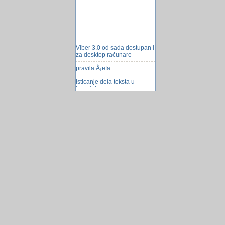
Viber 3.0 od sada dostupan i
za desktop računare
pravila Å¡efa
Isticanje dela teksta u
izvestaju
NASA planira da poÅ¡alje
robota na Mars
Lazni antivirus ''System
Doctor 2014''
Firefox 5
Google search joÅ¡
socijalniji
Virus helpme!
rad nedjeljom
Brisanje praznog reda u
Excelu
Å ećer je "tempirana bomba"