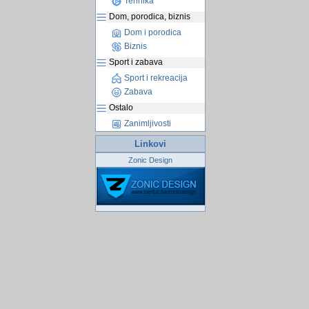
Tehnika
Dom, porodica, biznis
Dom i porodica
Biznis
Sport i zabava
Sport i rekreacija
Zabava
Ostalo
Zanimljivosti
Linkovi
Zonic Design