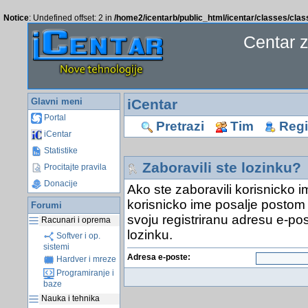
Notice
: Undefined offset: 2 in
/home2/icentarb/public_html/icentar/classes/cla
Centar 
Glavni meni
iCentar
Portal
Pretrazi
Tim
Regis
iCentar
Statistike
Zaboravili ste lozinku?
Procitajte pravila
Donacije
Ako ste zaboravili korisnicko i
korisnicko ime posalje postom 
Forumi
svoju registriranu adresu e-pos
Racunari i oprema
lozinku.
Softver i op.
sistemi
Adresa e-poste:
Hardver i mreze
Programiranje i
baze
Nauka i tehnika