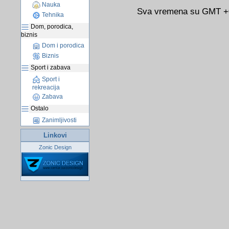
Nauka
Sva vremena su GMT +02
Tehnika
Dom, porodica,
biznis
Dom i porodica
Biznis
Sport i zabava
Sport i
rekreacija
Zabava
Ostalo
Zanimljivosti
Linkovi
Zonic Design