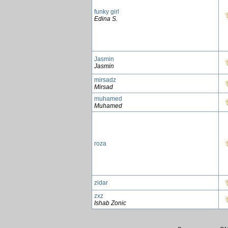
funky girl
Edina S.
Jasmin
Jasmin
mirsadz
Mirsad
muhamed
Muhamed
roza
zidar
zxz
Ishab Zonic