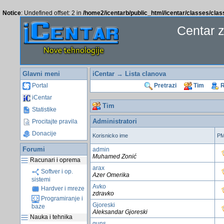
Notice
: Undefined offset: 2 in
/home2/icentarb/public_html/icentar/classes/cla
Centar 
Glavni meni
iCentar
→
Lista clanova
Portal
Pretrazi
Tim
R
iCentar
Tim
Statistike
Administratori
Procitajte pravila
Donacije
Korisnicko ime
P
Forumi
admin
Muhamed Zonić
Racunari i oprema
arax
Softver i op.
Azer Omerika
sistemi
Avko
Hardver i mreze
zdravko
Programiranje i
Gjoreski
baze
Aleksandar Gjoreski
Nauka i tehnika
guns