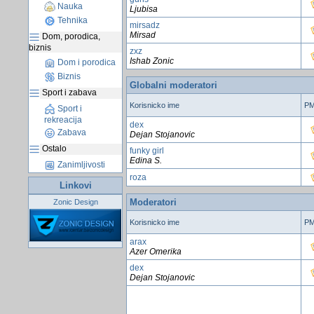
Nauka
Ljubisa
Tehnika
mirsadz
Mirsad
Dom, porodica,
biznis
zxz
Ishab Zonic
Dom i porodica
Biznis
Globalni moderatori
Sport i zabava
Korisnicko ime
P
Sport i
rekreacija
dex
Zabava
Dejan Stojanovic
Ostalo
funky girl
Edina S.
Zanimljivosti
roza
Linkovi
Moderatori
Zonic Design
Korisnicko ime
P
arax
Azer Omerika
dex
Dejan Stojanovic