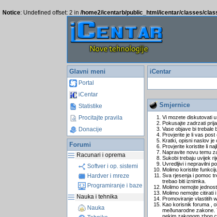
Notice
: Undefined offset: 2 in
/home2/icentarb/public_html/icentar/classes/cla
Glavni meni
iCentar
Portal
iCentar
Smjernice
Statistike
Procitajte pravila
Vi mozete diskutovati u
Pokusajte zadrzati prija
Donacije
Vase objave bi trebale 
Provjerite je li vas pos
Kratki, opisni naslov je 
Forumi
Provjerite koristite li n
Napravite novu temu za 
Racunari i oprema
Sukobi trebaju uvijek r
Uvredljivi i nepravilni po
Softver i op. sistemi
Molimo koristite funkcij
Hardver i mreze
Sva rjesenja i pomoc tre
trebao biti iznimka.
Programiranje i baze
Molimo nemojte jednosta
Molimo nemojte citirati
Nauka i tehnika
Promoviranje vlastitih 
Kao korisnik foruma , o
Nauka
meðunarodne zakone. To 
nekim zakonom zbog ce