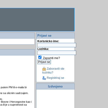
Prijavi se
Korisnicko ime:
Lozinka:
Zapamti me?
Zaboravili ste
lozinku?
Registriraj se
Izdvojeno
 putem PM ili e-maila bi
eme sa slicnim sadrzajem.
mu.
se Bosne i Hercegovine kao i
 ili je u suprotnosti sa