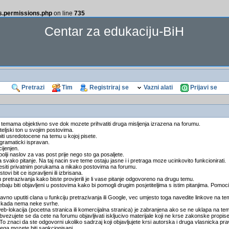
ss.permissions.php
on line
735
Centar za edukaciju-BiH
Pretrazi
Tim
Registriraj se
Vazni alati
Prijavi se
 temama objektivno sve dok mozete prihvatiti druga misljenja izrazena na forumu.
teljski ton u svojim postovima.
biti usredotocene na temu u kojoj pisete.
t gramaticki ispravan.
cijenjen.
ajbolji naslov za vas post prije nego sto ga posaljete.
svako pitanje. Na taj nacin sve teme ostaju jasne i i pretraga moze ucinkovito funkcionirati.
ijesiti privatnim porukama a nikako postovima na forumu.
stovi bit ce ispravljeni ili izbrisana.
u pretrazivanja kako biste provjerili je li vase pitanje odgovoreno na drugu temu.
baju biti objavljeni u postovima kako bi pomogli drugim posjetiteljima s istim pitanjima. Pomoci
vno uputiti clana u funkciju pretrazivanja ili Google, vec umjesto toga navedite linkove na t
 i kada nema neke svrhe.
web-lokacija (pocetna stranica ili komercijalna stranica) je zabranjena ako se ne uklapa na te
bvezujete se da cete na forumu objavljivati iskljucivo materijale koji ne krse zakonske propi
znaci da ste odgovorni ukoliko sadrzaj koji objavljujete krsi autorska i druga vlasnicka prava
ga mozete biti sankcionisani.