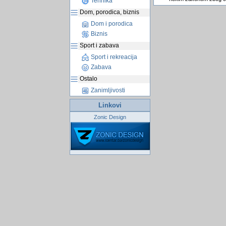
Tehnika
Dom, porodica, biznis
Dom i porodica
Biznis
Sport i zabava
Sport i rekreacija
Zabava
Ostalo
Zanimljivosti
Linkovi
Zonic Design