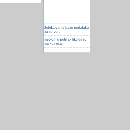
Selektovanje baze podataka
na serveru
metkom u potiljak likvidirao
majku i oca
zbrajanje polja
Opasan virus zarazio
milijune mobitela. Na udaru
popularne aplikacije
preminuo Dudek
Ključ je za opstanak je
kolonizacija svemira
Vivo Xplay7 sa 10Gb RAM-a
ZagorTeNej
Koji operativni sistem
koristite?
10 iznenađujućih činjenica o
čokoladi