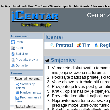
Notice
: Undefined offset: 2 in
/home2/icentarb/public_html/icentar/classes/cla
Centar 
Glavni meni
iCentar
Portal
Pretrazi
Tim
Regis
iCentar
Statistike
Smjernice
Procitajte pravila
Donacije
Vi mozete diskutovati u temama
misljenja izrazena na forumu.
Forumi
Pokusajte zadrzati prijateljski 
Racunari i oprema
Vase objave bi trebale biti usre
Softver i op.
Provjerite je li vas post gramati
sistemi
Kratki, opisni naslov je cijenjen.
Hardver i mreze
Provjerite koristite li najbolji 
Programiranje i
Napravite novu temu za svako pi
baze
pretraga moze ucinkovito funkci
Nauka i tehnika
Sukobi trebaju uvijek rijesiti 