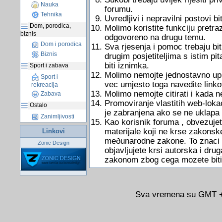
Nauka
forumu.
Tehnika
Uvredljivi i nepravilni postovi bit
Dom, porodica,
Molimo koristite funkciju pretraz
biznis
odgovoreno na drugu temu.
Dom i porodica
Sva rjesenja i pomoc trebaju bit
Biznis
drugim posjetiteljima s istim pi
biti iznimka.
Sport i zabava
Molimo nemojte jednostavno uputi
Sport i
vec umjesto toga navedite link
rekreacija
Molimo nemojte citirati i kada 
Zabava
Promoviranje vlastitih web-lokac
Ostalo
je zabranjena ako se ne uklapa
Zanimljivosti
Kao korisnik foruma , obvezujete
materijale koji ne krse zakonsk
Linkovi
meðunarodne zakone. To znaci d
Zonic Design
objavljujete krsi autorska i dru
zakonom zbog cega mozete biti
Sva vremena su GMT +0