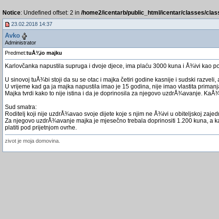
Notice
: Undefined offset: 2 in
/home2/icentarb/public_html/icentar/classes/cla
23.02.2018 14:37
Avko
Administrator
Predmet:
tuÅ¾io majku
Karlovčanka napustila supruga i dvoje djece, ima plaću 3000 kuna i Å¾ivi kao p
U sinovoj tuÅ¾bi stoji da su se otac i majka četiri godine kasnije i sudski razve
U vrijeme kad ga ja majka napustila imao je 15 godina, nije imao vlastita primanja
Majka tvrdi kako to nije istina i da je doprinosila za njegovo uzdrÅ¾avanje. K
Sud smatra:
Roditelj koji nije uzdrÅ¾avao svoje dijete koje s njim ne Å¾ivi u obiteljskoj za
Za njegovo uzdrÅ¾avanje majka je mjesečno trebala doprinositi 1.200 kuna, a
platiti pod prijetnjom ovrhe.
zivot je moja domovina.