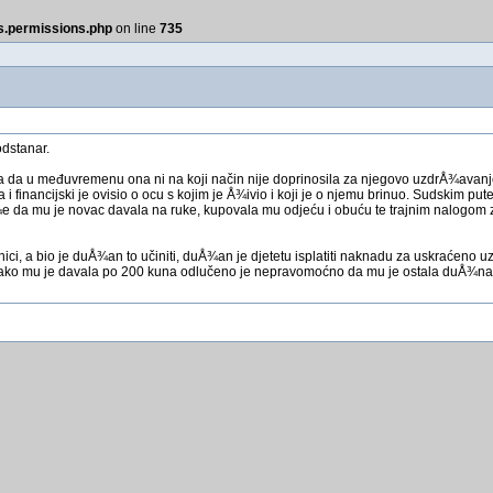
ss.permissions.php
on line
735
odstanar.
li, a da u međuvremenu ona ni na koji način nije doprinosila za njegovo uzdrÅ¾avanj
 i financijski je ovisio o ocu s kojim je Å¾ivio i koji je o njemu brinuo. Sudskim p
aÅ¾e da mu je novac davala na ruke, kupovala mu odjeću i obuću te trajnim nalogom
jednici, a bio je duÅ¾an to učiniti, duÅ¾an je djetetu isplatiti naknadu za uskrać
 kako mu je davala po 200 kuna odlučeno je nepravomoćno da mu je ostala duÅ¾n