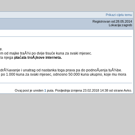
Prikazi cijelu temu
Registrovan od:28.05.2014
Lokacija:zagreb
e.
utem od majke traÅ¾i po dvije tisuće kuna za svaki mjesec.
 za njega
plaćala troÅ¡kove interneta.
eno uzdrÅ¾avanje i unatrag od nastanka toga prava pa do podnoÅ¡enja tuÅ¾be.
a po 1.000 kuna za svaki mjesec, odnosno 50.000 kuna ukupno, koje mu mora
Ovaj post je ureden
1
puta. Posljednja izmjena 23.02.2018 14:38 od strane Avko.