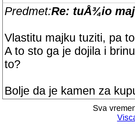
Predmet:
Re: tuÅ¾io ma
Vlastitu majku tuziti, pa 
A to sto ga je dojila i brin
to?
Bolje da je kamen za kupu
Sva vremen
Visc