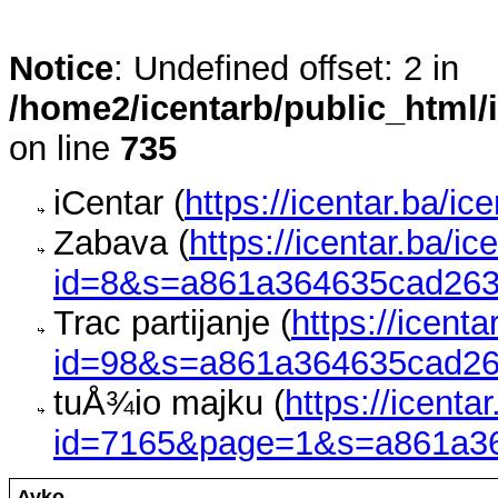
Notice
: Undefined offset: 2 in
/home2/icentarb/public_html/
on line
735
iCentar (
https://icentar.ba/ic
Zabava (
https://icentar.ba/i
id=8&s=a861a364635cad26
Trac partijanje (
https://icent
id=98&s=a861a364635cad2
tuÅ¾io majku (
https://icenta
id=7165&page=1&s=a861a3
Avko