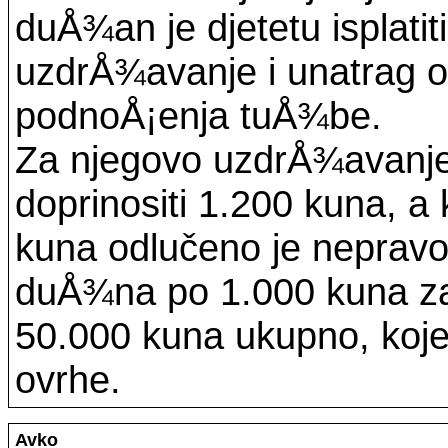
duÅ¾an je djetetu isplati
uzdrÅ¾avanje i unatrag o
podnoÅ¡enja tuÅ¾be.
Za njegovo uzdrÅ¾avanje
doprinositi 1.200 kuna, a
kuna odlučeno je neprav
duÅ¾na po 1.000 kuna za
50.000 kuna ukupno, koje 
ovrhe.
Avko