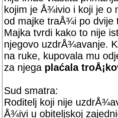
kojim je Å¾ivio i koji je
od majke traÅ¾i po dvije 
Majka tvrdi kako to nije is
njegovo uzdrÅ¾avanje. K
na ruke, kupovala mu odj
za njega
plaćala troÅ¡ko
Sud smatra:
Roditelj koji nije uzdrÅ¾a
Å¾ivi u obiteljskoj zajedni