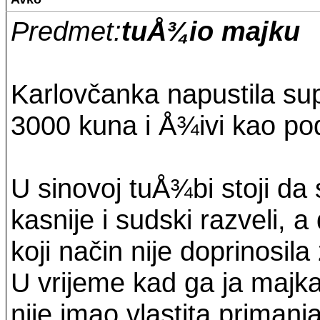
Predmet:
tuÅ¾io majku
Karlovčanka napustila sup
3000 kuna i Å¾ivi kao po
U sinovoj tuÅ¾bi stoji da 
kasnije i sudski razveli,
koji način nije doprinosi
U vrijeme kad ga ja majka
nije imao vlastita primanja 