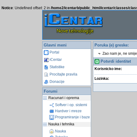
Notice
: Undefined offset: 2 in
/home2/icentarb/public_html/icentar/classes/cla
Glavni meni
Poruka (e) greske:
Portal
Zao nam je, ne smijete
iCentar
Potvrdi identitet
Statistike
Korisnicko ime:
Procitajte pravila
Lozinka:
Donacije
Forumi
Racunari i oprema
Softver i op. sistemi
Hardver i mreze
Programiranje i baze
Nauka i tehnika
Nauka