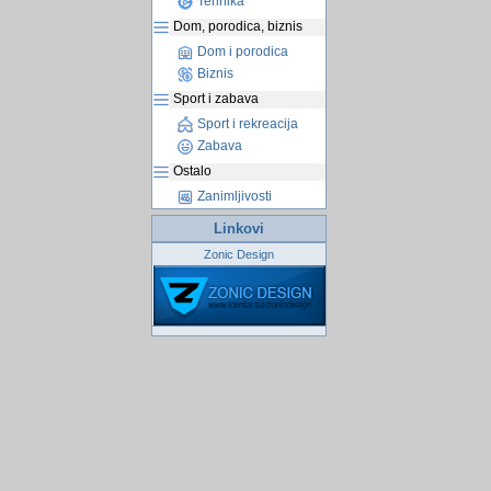
Tehnika
Dom, porodica, biznis
Dom i porodica
Biznis
Sport i zabava
Sport i rekreacija
Zabava
Ostalo
Zanimljivosti
Linkovi
Zonic Design