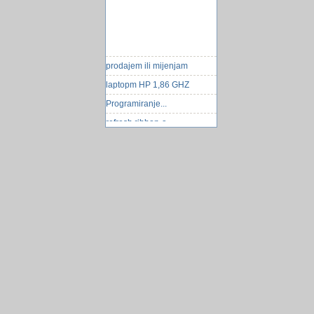
prodajem ili mijenjam
laptopm HP 1,86 GHZ
Programiranje...
refresh ribbon-a
Planinski domovi u BiH
nestala mi slicica sa ikone
Android zapinje?
Posao-Tesari,Zidari,Armiraci
da li velicina table korisnik
moze utijecati na brzinu
pretragu baze
Sindrom računalnog vida
Googleove naočale
Salata 6 eura
Trgovac se petlja u