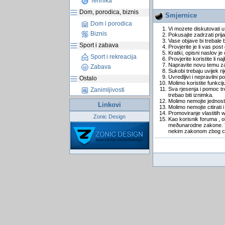
Tehnika
Dom, porodica, biznis
Smjernice
Dom i porodica
Vi mozete diskutovati u
Biznis
Pokusajte zadrzati prija
Vase objave bi trebale 
Sport i zabava
Provjerite je li vas pos
Kratki, opisni naslov je 
Sport i rekreacija
Provjerite koristite li n
Napravite novu temu za 
Zabava
Sukobi trebaju uvijek r
Uvredljivi i nepravilni po
Ostalo
Molimo koristite funkcij
Sva rjesenja i pomoc tre
Zanimljivosti
trebao biti iznimka.
Molimo nemojte jednosta
Linkovi
Molimo nemojte citirati
Promoviranje vlastitih 
Zonic Design
Kao korisnik foruma , o
meðunarodne zakone. To 
nekim zakonom zbog ce