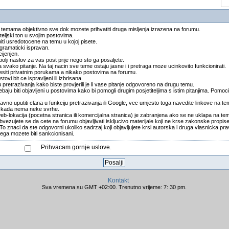
 temama objektivno sve dok mozete prihvatiti druga misljenja izrazena na forumu.
teljski ton u svojim postovima.
biti usredotocene na temu u kojoj pisete.
t gramaticki ispravan.
cijenjen.
ajbolji naslov za vas post prije nego sto ga posaljete.
svako pitanje. Na taj nacin sve teme ostaju jasne i i pretraga moze ucinkovito funkcionirati.
ijesiti privatnim porukama a nikako postovima na forumu.
stovi bit ce ispravljeni ili izbrisana.
u pretrazivanja kako biste provjerili je li vase pitanje odgovoreno na drugu temu.
baju biti objavljeni u postovima kako bi pomogli drugim posjetiteljima s istim pitanjima. Pomoci
vno uputiti clana u funkciju pretrazivanja ili Google, vec umjesto toga navedite linkove na t
 i kada nema neke svrhe.
web-lokacija (pocetna stranica ili komercijalna stranica) je zabranjena ako se ne uklapa na te
bvezujete se da cete na forumu objavljivati iskljucivo materijale koji ne krse zakonske propi
znaci da ste odgovorni ukoliko sadrzaj koji objavljujete krsi autorska i druga vlasnicka prava
ga mozete biti sankcionisani.
Prihvacam gornje uslove.
Kontakt
Sva vremena su GMT +02:00. Trenutno vrijeme: 7: 30 pm.