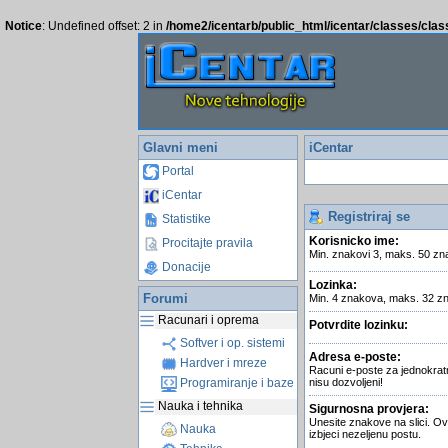
Notice
: Undefined offset: 2 in
/home2/icentarb/public_html/icentar/classes/cla
Glavni meni
iCentar
Portal
iCentar
Registriraj se
Statistike
Korisnicko ime:
Procitajte pravila
Min. znakovi 3, maks. 50 zn
Donacije
Lozinka:
Forumi
Min. 4 znakova, maks. 32 z
Racunari i oprema
Potvrdite lozinku:
Softver i op. sistemi
Adresa e-poste:
Hardver i mreze
Racuni e-poste za jednokrat
Programiranje i baze
nisu dozvoljeni!
Nauka i tehnika
Sigurnosna provjera:
Unesite znakove na slici. Ov
Nauka
izbjeci nezeljenu postu.