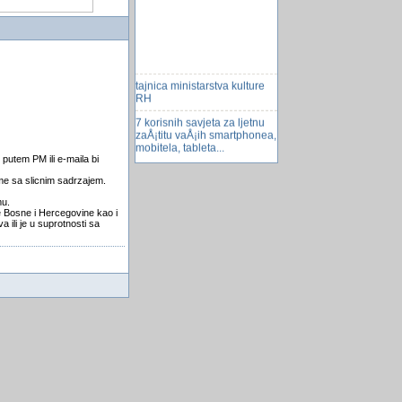
tajnica ministarstva kulture
RH
7 korisnih savjeta za ljetnu
zaÅ¡titu vaÅ¡ih smartphonea,
mobitela, tableta...
 putem PM ili e-maila bi
SadrÅ¾aj drugog combo
boxa
eme sa slicnim sadrzajem.
mu.
problem - Run-time Error 13
se Bosne i Hercegovine kao i
Type Mismatch
 ili je u suprotnosti sa
Izasao Ubuntu 13.04
PC za 15$
bez muke nema nauke
El. automobil od 5.000 eura
zoom reporta
Igra fota
unitech HT630