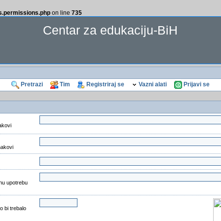
ss.permissions.php
on line
735
Centar za edukaciju-BiH
Pretrazi
Tim
Registriraj se
Vazni alati
Prijavi se
akovi
nakovi
nu upotrebu
o bi trebalo