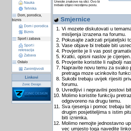
Unesite znakove na slici. Ovo bi
Nauka
trebalo izbjeci nezeljenu postu.
Tehnika
Dom, porodica,
Smjernice
biznis
Dom i porodica
Vi mozete diskutovati u temama
Biznis
misljenja izrazena na forumu.
Sport i zabava
Pokusajte zadrzati prijateljski 
Vase objave bi trebale biti usre
Sport i
rekreacija
Provjerite je li vas post gramati
Zabava
Kratki, opisni naslov je cijenjen.
Provjerite koristite li najbolji 
Ostalo
Napravite novu temu za svako pi
Zanimljivosti
pretraga moze ucinkovito funkci
Linkovi
Sukobi trebaju uvijek rijesiti 
forumu.
Zonic Design
Uvredljivi i nepravilni postovi bit
Molimo koristite funkciju pretraz
odgovoreno na drugu temu.
Sva rjesenja i pomoc trebaju bit
drugim posjetiteljima s istim pi
biti iznimka.
Molimo nemojte jednostavno uputi
vec umjesto toga navedite link