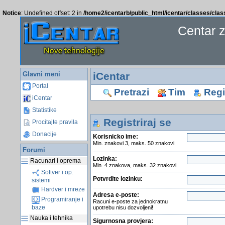
Notice
: Undefined offset: 2 in
/home2/icentarb/public_html/icentar/classes/cla
Centar 
Glavni meni
iCentar
Portal
Pretrazi
Tim
Regis
iCentar
Statistike
Registriraj se
Procitajte pravila
Donacije
Korisnicko ime:
Min. znakovi 3, maks. 50 znakovi
Forumi
Lozinka:
Racunari i oprema
Min. 4 znakova, maks. 32 znakovi
Softver i op.
Potvrdite lozinku:
sistemi
Hardver i mreze
Adresa e-poste:
Programiranje i
Racuni e-poste za jednokratnu
baze
upotrebu nisu dozvoljeni!
Nauka i tehnika
Sigurnosna provjera: