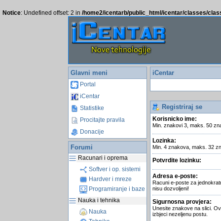
Notice
: Undefined offset: 2 in
/home2/icentarb/public_html/icentar/classes/cla
Glavni meni
iCentar
Portal
iCentar
Registriraj se
Statistike
Korisnicko ime:
Procitajte pravila
Min. znakovi 3, maks. 50 zn
Donacije
Lozinka:
Forumi
Min. 4 znakova, maks. 32 z
Racunari i oprema
Potvrdite lozinku:
Softver i op. sistemi
Adresa e-poste:
Hardver i mreze
Racuni e-poste za jednokrat
Programiranje i baze
nisu dozvoljeni!
Nauka i tehnika
Sigurnosna provjera:
Unesite znakove na slici. Ov
Nauka
izbjeci nezeljenu postu.