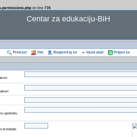
ss.permissions.php
on line
735
Centar za edukaciju-BiH
Pretrazi
Tim
Registriraj se
Vazni alati
Prijavi se
akovi
nakovi
nu upotrebu
o bi trebalo