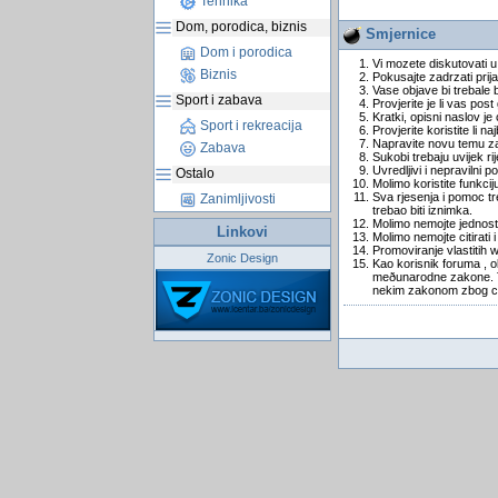
Tehnika
Dom, porodica, biznis
Smjernice
Dom i porodica
Vi mozete diskutovati u
Biznis
Pokusajte zadrzati prija
Vase objave bi trebale 
Sport i zabava
Provjerite je li vas pos
Kratki, opisni naslov je 
Sport i rekreacija
Provjerite koristite li n
Napravite novu temu za 
Zabava
Sukobi trebaju uvijek r
Uvredljivi i nepravilni po
Ostalo
Molimo koristite funkcij
Sva rjesenja i pomoc tre
Zanimljivosti
trebao biti iznimka.
Molimo nemojte jednosta
Linkovi
Molimo nemojte citirati
Promoviranje vlastitih 
Zonic Design
Kao korisnik foruma , o
meðunarodne zakone. To 
nekim zakonom zbog ce