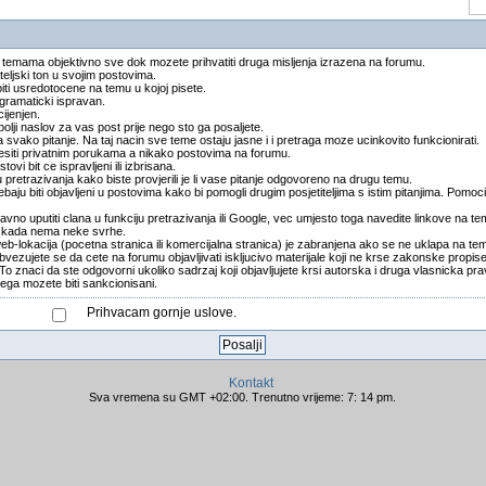
 temama objektivno sve dok mozete prihvatiti druga misljenja izrazena na forumu.
teljski ton u svojim postovima.
biti usredotocene na temu u kojoj pisete.
t gramaticki ispravan.
cijenjen.
ajbolji naslov za vas post prije nego sto ga posaljete.
svako pitanje. Na taj nacin sve teme ostaju jasne i i pretraga moze ucinkovito funkcionirati.
ijesiti privatnim porukama a nikako postovima na forumu.
stovi bit ce ispravljeni ili izbrisana.
u pretrazivanja kako biste provjerili je li vase pitanje odgovoreno na drugu temu.
baju biti objavljeni u postovima kako bi pomogli drugim posjetiteljima s istim pitanjima. Pomoci
vno uputiti clana u funkciju pretrazivanja ili Google, vec umjesto toga navedite linkove na t
 i kada nema neke svrhe.
web-lokacija (pocetna stranica ili komercijalna stranica) je zabranjena ako se ne uklapa na te
bvezujete se da cete na forumu objavljivati iskljucivo materijale koji ne krse zakonske propi
znaci da ste odgovorni ukoliko sadrzaj koji objavljujete krsi autorska i druga vlasnicka prava
ga mozete biti sankcionisani.
Prihvacam gornje uslove.
Kontakt
Sva vremena su GMT +02:00. Trenutno vrijeme: 7: 14 pm.