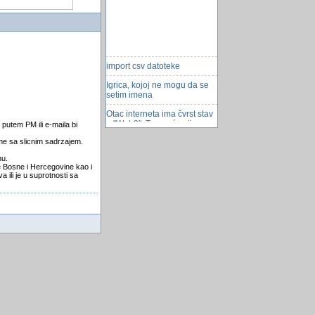
import csv datoteke
Igrica, kojoj ne mogu da se
setim imena
Otac interneta ima čvrst stav
o "Web3": To uopće nije
 putem PM ili e-maila bi
internet, ignorir...
eme sa slicnim sadrzajem.
Gdje na odmor?
mu.
se Bosne i Hercegovine kao i
Kako biti organizovan i
 ili je u suprotnosti sa
odmoran?
Tabela USysRegInfo....
Baza na dva racunara
Windroid
Google kupuje WhatsApp za
milijardu dolara?
Kako razvuci dugme na
cijelu celiju table
Sto je RAM cache