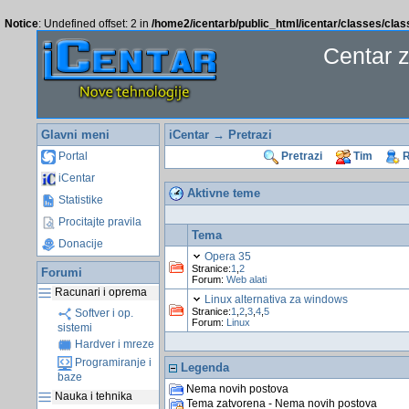
Notice
: Undefined offset: 2 in
/home2/icentarb/public_html/icentar/classes/cla
Centar 
Glavni meni
iCentar
→
Pretrazi
Portal
Pretrazi
Tim
R
iCentar
Aktivne teme
Statistike
Procitajte pravila
Tema
Donacije
Opera 35
Stranice:
1
,
2
Forumi
Forum:
Web alati
Racunari i oprema
Linux alternativa za windows
Stranice:
1
,
2
,
3
,
4
,
5
Softver i op.
Forum:
Linux
sistemi
Hardver i mreze
Programiranje i
Legenda
baze
Nema novih postova
Nauka i tehnika
Tema zatvorena - Nema novih postova