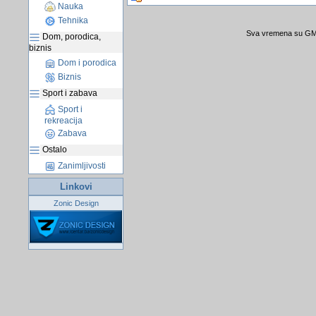
Nauka
Tehnika
Sva vremena su GMT
Dom, porodica,
biznis
Dom i porodica
Biznis
Sport i zabava
Sport i
rekreacija
Zabava
Ostalo
Zanimljivosti
Linkovi
Zonic Design