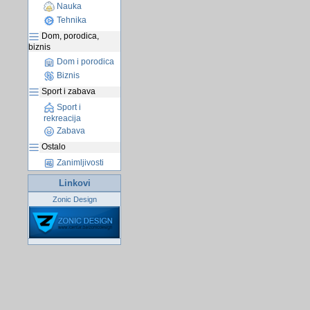
Nauka
Tehnika
Dom, porodica,
biznis
Dom i porodica
Biznis
Sport i zabava
Sport i
rekreacija
Zabava
Ostalo
Zanimljivosti
Linkovi
Zonic Design