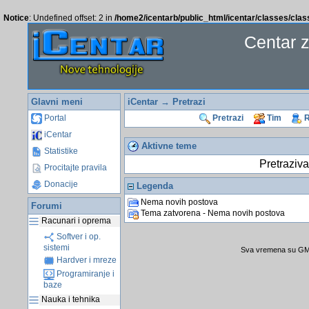
Notice
: Undefined offset: 2 in
/home2/icentarb/public_html/icentar/classes/cla
Centar 
Glavni meni
iCentar
→
Pretrazi
Portal
Pretrazi
Tim
R
iCentar
Aktivne teme
Statistike
Pretraziva
Procitajte pravila
Donacije
Legenda
Nema novih postova
Forumi
Tema zatvorena - Nema novih postova
Racunari i oprema
Softver i op.
sistemi
Sva vremena su GMT
Hardver i mreze
Programiranje i
baze
Nauka i tehnika