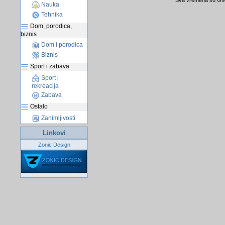
Sva vremena su GMT
Nauka
Tehnika
Dom, porodica,
biznis
Dom i porodica
Biznis
Sport i zabava
Sport i
rekreacija
Zabava
Ostalo
Zanimljivosti
Linkovi
Zonic Design