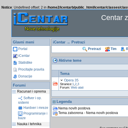
Notice
: Undefined offset: 2 in
/home2/icentarb/public_html/icentar/classes/cla
Centar 
Glavni meni
iCentar
→
Pretrazi
Portal
Pretrazi
Tim
R
iCentar
Aktivne teme
Statistike
Procitajte pravila
Tema
Donacije
Opera 35
Stranice:
1
,
2
,
3
Forumi
Forum:
Web alati
Racunari i oprema
Softver i op.
Legenda
sistemi
Hardver i mreze
Nema novih postova
Tema zatvorena - Nema novih postova
Programiranje i
baze
Nauka i tehnika