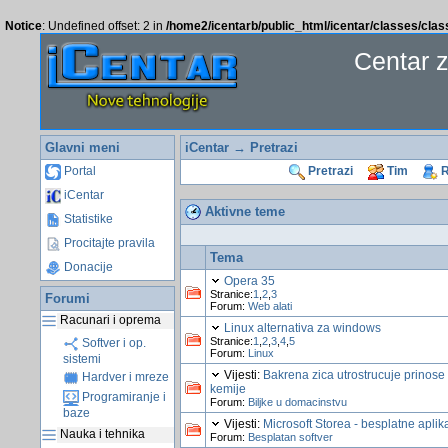
Notice
: Undefined offset: 2 in
/home2/icentarb/public_html/icentar/classes/cla
Centar 
Glavni meni
iCentar
→
Pretrazi
Portal
Pretrazi
Tim
R
iCentar
Aktivne teme
Statistike
Procitajte pravila
Tema
Donacije
Opera 35
Stranice:
1
,
2
,
3
Forumi
Forum:
Web alati
Racunari i oprema
Linux alternativa za windows
Stranice:
1
,
2
,
3
,
4
,
5
Softver i op.
Forum:
Linux
sistemi
Vijesti:
Bakrena zica utrostrucuje prinose
Hardver i mreze
kemije
Programiranje i
Forum:
Biljke u domacinstvu
baze
Vijesti:
Microsoft Storea - besplatne aplik
Nauka i tehnika
Forum:
Besplatan softver