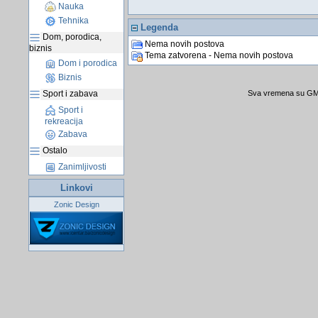
Nauka
Tehnika
Legenda
Dom, porodica,
Nema novih postova
biznis
Tema zatvorena - Nema novih postova
Dom i porodica
Biznis
Sva vremena su GMT
Sport i zabava
Sport i
rekreacija
Zabava
Ostalo
Zanimljivosti
Linkovi
Zonic Design