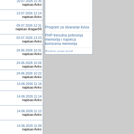
20.07.2026 11:35
napisao Avko
13.07.2026 12:14
napisao Avko
Program za stvaranje kviza
09.07.2026 12:31
napisao dragan59
PHP trenutna potrosnja
memorija i najveca
03.07.2026 13:23
napisao Avko
koriscena memorija
Sretan osmi mart
24.06.2026 10:31
napisao Avko
Naucite kucati
24.06.2026 10:26
6 ideja za ljetni spoj na
napisao Avko
otvorenom
24.06.2026 10:22
napisao Avko
Nova droga legalno u
prodaji
14.06.2026 11:16
napisao Avko
AMMYY_Admin
14.06.2026 11:14
Parametri za forme i
napisao Avko
izveÅ¡taje
platili cjepivo a dobili
14.06.2026 11:12
napisao Avko
Å¡ećernu vodicu
Nestalo 200 tona praÅ¡ine
14.06.2026 11:09
na Mjesecu
napisao Avko