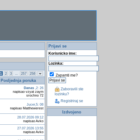
Prijavi se
Korisnicko ime:
Lozinka:
1
2
3
...
257
258
Zapamti me?
Posljednja poruka
Danas
,2: 26
Zaboravili ste
napisao vzyat zaym
lozinku?
srochno 72
Registriraj se
Jucer,5: 08
napisao Matthewerest
Izdvojeno
28.07.2026 09:12
napisao Avko
27.07.2026 13:55
napisao Avko