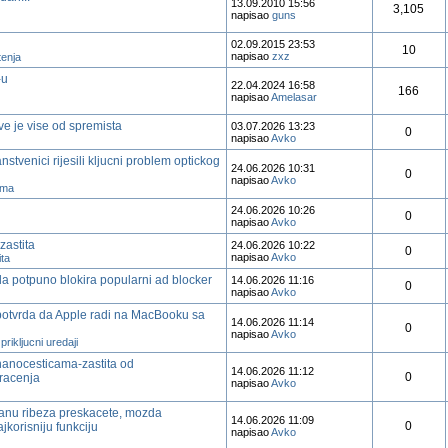
13.09.2010 15:56
3,105
napisao
guns
02.09.2015 23:53
10
napisao
zxz
tenja
-u
22.04.2024 16:58
166
napisao
Amelasar
e je vise od spremista
03.07.2026 13:23
0
napisao
Avko
nstvenici rijesili kljucni problem optickog
24.06.2026 10:31
0
napisao
Avko
ama
24.06.2026 10:26
0
napisao
Avko
zastita
24.06.2026 10:22
0
napisao
Avko
ita
a potpuno blokira popularni ad blocker
14.06.2026 11:16
0
napisao
Avko
potvrda da Apple radi na MacBooku sa
14.06.2026 11:14
0
napisao
Avko
prikljucni uredaji
nanocesticama-zastita od
14.06.2026 11:12
0
racenja
napisao
Avko
ranu ribeza preskacete, mozda
14.06.2026 11:09
0
jkorisniju funkciju
napisao
Avko