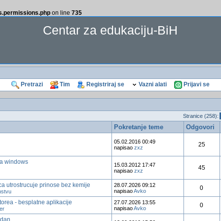
ss.permissions.php
on line
735
Centar za edukaciju-BiH
Pretrazi
Tim
Registriraj se
Vazni alati
Prijavi se
Stranice (258):
Pokretanje teme
Odgovori
05.02.2016 00:49
25
napisao
zxz
 za windows
15.03.2012 17:47
45
napisao
zxz
a utrostrucuje prinose bez kemije
28.07.2026 09:12
0
napisao
Avko
nstvu
torea - besplatne aplikacije
27.07.2026 13:55
0
napisao
Avko
er
dan...