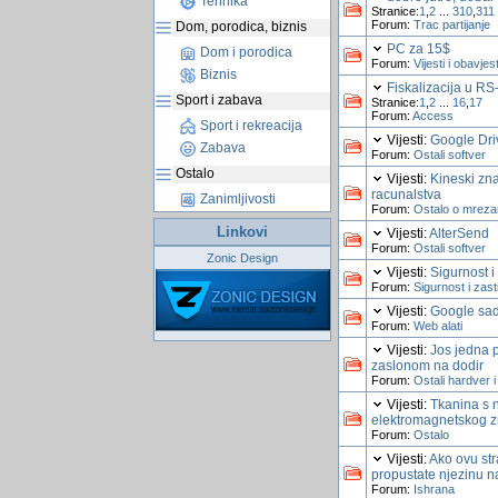
Tehnika
Stranice:
1
,
2
...
310
,
311
Forum:
Trac partijanje
Dom, porodica, biznis
PC za 15$
Dom i porodica
Forum:
Vijesti i obavjes
Biznis
Fiskalizacija u RS
Sport i zabava
Stranice:
1
,
2
...
16
,
17
Forum:
Access
Sport i rekreacija
Vijesti:
Google Driv
Zabava
Forum:
Ostali softver
Ostalo
Vijesti:
Kineski zna
racunalstva
Zanimljivosti
Forum:
Ostalo o mrez
Linkovi
Vijesti:
AlterSend
Forum:
Ostali softver
Zonic Design
Vijesti:
Sigurnost i 
Forum:
Sigurnost i zast
Vijesti:
Google sad
Forum:
Web alati
Vijesti:
Jos jedna 
zaslonom na dodir
Forum:
Ostali hardver i 
Vijesti:
Tkanina s 
elektromagnetskog z
Forum:
Ostalo
Vijesti:
Ako ovu st
propustate njezinu na
Forum:
Ishrana