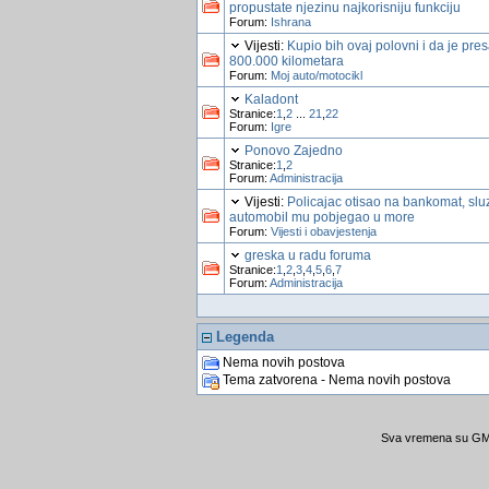
propustate njezinu najkorisniju funkciju
Forum:
Ishrana
Vijesti:
Kupio bih ovaj polovni i da je pre
800.000 kilometara
Forum:
Moj auto/motocikl
Kaladont
Stranice:
1
,
2
...
21
,
22
Forum:
Igre
Ponovo Zajedno
Stranice:
1
,
2
Forum:
Administracija
Vijesti:
Policajac otisao na bankomat, slu
automobil mu pobjegao u more
Forum:
Vijesti i obavjestenja
greska u radu foruma
Stranice:
1
,
2
,
3
,
4
,
5
,
6
,
7
Forum:
Administracija
Legenda
Nema novih postova
Tema zatvorena - Nema novih postova
Sva vremena su GMT