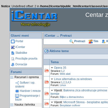
Notice
: Undefined offset: 2 in
/home2/icentarb/public_html/icentar/classes/cla
Centar 
Glavni meni
iCentar
→
Pretrazi
Portal
Pretrazi
Tim
R
iCentar
Aktivne teme
Statistike
Procitajte pravila
Tema
Donacije
Opera 35
Stranice:
1
,
2
Forumi
Forum:
Web alati
Racunari i oprema
Linux alternativa za windows
Stranice:
1
,
2
,
3
,
4
,
5
Softver i op.
Forum:
Linux
sistemi
Vijesti:
Bakrena zica utrostrucuje prinose
Hardver i mreze
kemije
Programiranje i
Forum:
Biljke u domacinstvu
baze
Vijesti:
Microsoft Storea - besplatne aplik
Nauka i tehnika
Forum:
Besplatan softver