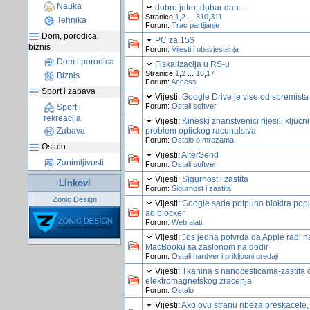
Nauka
dobro jutro, dobar dan...
Stranice:
1
,
2
...
310
,
311
Tehnika
Forum:
Trac partijanje
Dom, porodica,
PC za 15$
biznis
Forum:
Vijesti i obavjestenja
Dom i porodica
Fiskalizacija u RS-u
Stranice:
1
,
2
...
16
,
17
Biznis
Forum:
Access
Sport i zabava
Vijesti:
Google Drive je vise od spremista
Forum:
Ostali softver
Sport i
rekreacija
Vijesti:
Kineski znanstvenici rijesili kljucni
problem optickog racunalstva
Zabava
Forum:
Ostalo o mrezama
Ostalo
Vijesti:
AlterSend
Zanimljivosti
Forum:
Ostali softver
Vijesti:
Sigurnost i zastita
Linkovi
Forum:
Sigurnost i zastita
Zonic Design
Vijesti:
Google sada potpuno blokira popu
ad blocker
Forum:
Web alati
Vijesti:
Jos jedna potvrda da Apple radi n
MacBooku sa zaslonom na dodir
Forum:
Ostali hardver i prikljucni uredaji
Vijesti:
Tkanina s nanocesticama-zastita 
elektromagnetskog zracenja
Forum:
Ostalo
Vijesti:
Ako ovu stranu ribeza preskacete