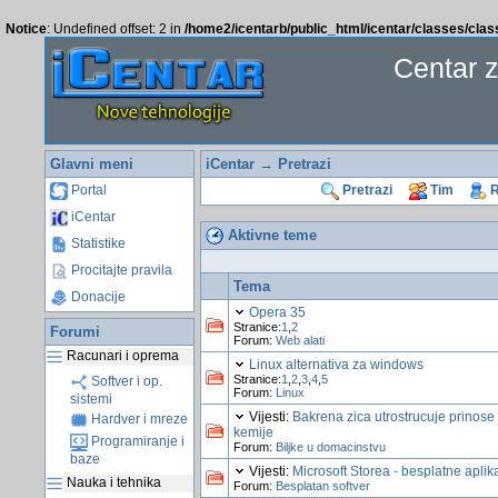
Notice
: Undefined offset: 2 in
/home2/icentarb/public_html/icentar/classes/cla
Centar 
Glavni meni
iCentar
→
Pretrazi
Portal
Pretrazi
Tim
R
iCentar
Aktivne teme
Statistike
Procitajte pravila
Tema
Donacije
Opera 35
Stranice:
1
,
2
Forumi
Forum:
Web alati
Racunari i oprema
Linux alternativa za windows
Stranice:
1
,
2
,
3
,
4
,
5
Softver i op.
Forum:
Linux
sistemi
Vijesti:
Bakrena zica utrostrucuje prinose
Hardver i mreze
kemije
Programiranje i
Forum:
Biljke u domacinstvu
baze
Vijesti:
Microsoft Storea - besplatne aplik
Nauka i tehnika
Forum:
Besplatan softver