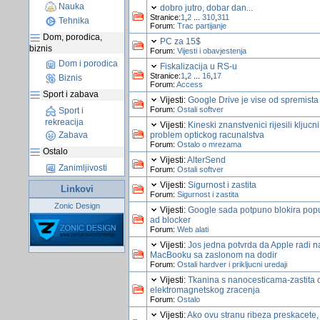
Nauka
dobro jutro, dobar dan...
Stranice:
1
,
2
...
310
,
311
Tehnika
Forum:
Trac partijanje
Dom, porodica,
PC za 15$
biznis
Forum:
Vijesti i obavjestenja
Dom i porodica
Fiskalizacija u RS-u
Stranice:
1
,
2
...
16
,
17
Biznis
Forum:
Access
Sport i zabava
Vijesti:
Google Drive je vise od spremista
Forum:
Ostali softver
Sport i
rekreacija
Vijesti:
Kineski znanstvenici rijesili kljucni
problem optickog racunalstva
Zabava
Forum:
Ostalo o mrezama
Ostalo
Vijesti:
AlterSend
Zanimljivosti
Forum:
Ostali softver
Vijesti:
Sigurnost i zastita
Linkovi
Forum:
Sigurnost i zastita
Zonic Design
Vijesti:
Google sada potpuno blokira popu
ad blocker
Forum:
Web alati
Vijesti:
Jos jedna potvrda da Apple radi n
MacBooku sa zaslonom na dodir
Forum:
Ostali hardver i prikljucni uredaji
Vijesti:
Tkanina s nanocesticama-zastita 
elektromagnetskog zracenja
Forum:
Ostalo
Vijesti:
Ako ovu stranu ribeza preskacete