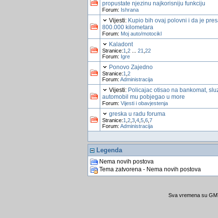
propustate njezinu najkorisniju funkciju
Forum:
Ishrana
Vijesti:
Kupio bih ovaj polovni i da je pre
800.000 kilometara
Forum:
Moj auto/motocikl
Kaladont
Stranice:
1
,
2
...
21
,
22
Forum:
Igre
Ponovo Zajedno
Stranice:
1
,
2
Forum:
Administracija
Vijesti:
Policajac otisao na bankomat, slu
automobil mu pobjegao u more
Forum:
Vijesti i obavjestenja
greska u radu foruma
Stranice:
1
,
2
,
3
,
4
,
5
,
6
,
7
Forum:
Administracija
Legenda
Nema novih postova
Tema zatvorena - Nema novih postova
Sva vremena su GMT 