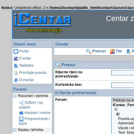
Notice
: Undefined offset: 2 in
/home2/icentarb/public_html/icentar/classes/cla
Centar 
Glavni meni
iCentar
Portal
Pretrazi
Tim
R
iCentar
Pretrazi
Statistike
Kljucne rijeci za
Procitajte pravila
pretrazivanje:
Donacije
Korisnicko ime:
Forumi
Opcije pretrazivanja
Racunari i oprema
Forum:
Softver i op.
sistemi
Hardver i mreze
Programiranje i
baze
Nauka i tehnika