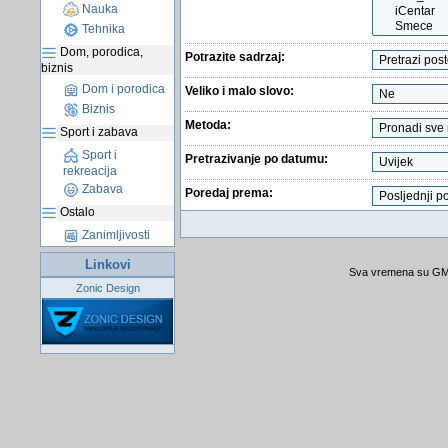
Nauka
Tehnika
Dom, porodica,
Potrazite sadrzaj:
biznis
Dom i porodica
Veliko i malo slovo:
Biznis
Metoda:
Sport i zabava
Sport i
Pretrazivanje po datumu:
rekreacija
Zabava
Poredaj prema:
Ostalo
Zanimljivosti
Linkovi
Sva vremena su GMT
Zonic Design